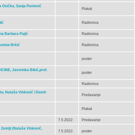
na Osička, Sanja Pavlović
Plakat
lić
Radionica
Ana Barbara Pajić
Radionica
asmina Brkić
Radionica
poster
INE, Jasminka Bikić,prof.
poster
Radionica
tu, Nataša Vinković i Damir
Predavanje
Plakat
7.5.2022.
Predavanje
 Zemlji (Nataša Vinković,
7.5.2022.
poster