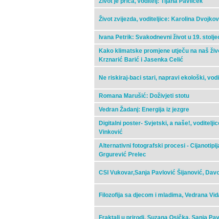
Život je priča, voditelj: Tijana Pavliček
Život zvijezda, voditeljice: Karolina Dvojko
Ivana Petrik: Svakodnevni život u 19. stolj
Kako klimatske promjene utječu na naš živo
Krznarić Barić i Jasenka Celić
Ne riskiraj-baci stari, napravi ekološki, vod
Romana Marušić: Doživjeti stotu
Vedran Žadanj: Energija iz jezgre
Digitalni poster- Svjetski, a naše!, voditelji
Vinković
Alternativni fotografski procesi - Cijanotipij
Grgurević Prelec
CSI Vukovar,Sanja Pavlović Šijanović, Davor
Filozofija sa djecom i mladima, Vedrana Vi
Fraktali u prirodi, Suzana Osička, Sanja Pav