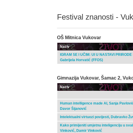
Festival znanosti - Vu
OŠ Mitnica Vukovar
Naziv
IGRAM SE I UČIM: UI U NASTAVI PRIRODE I
Gabrijela Horvatić (FFOS)
Gimnazija Vukovar, Šamac 2, Vuk
Naziv
Human intelligence made AI, Sanja Pavlović 
Davor Šijanović
Intelektualni virtuozi povijesti, Dubravko Ž
Kako primijeniti umjetnu inteligenciju u s
Vinković, Damir Vinković