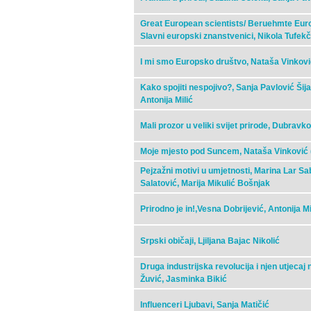
Great European scientists/ Beruehmte Eur
Slavni europski znanstvenici, Nikola Tufek
I mi smo Europsko društvo, Nataša Vinković
Kako spojiti nespojivo?, Sanja Pavlović Šij
Antonija Milić
Mali prozor u veliki svijet prirode, Dubravk
Moje mjesto pod Suncem, Nataša Vinković (
Pejzažni motivi u umjetnosti, Marina Lar Sab
Salatović, Marija Mikulić Bošnjak
Prirodno je in!,Vesna Dobrijević, Antonija M
Srpski običaji, Ljiljana Bajac Nikolić
Druga industrijska revolucija i njen utjecaj
Žuvić, Jasminka Bikić
Influenceri Ljubavi, Sanja Matičić