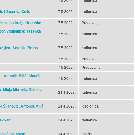
7.5.2022.
radionica
vić i Jasenka Celić
7.5.2022.
radionica
eću na području Hrvatske
7.5.2022.
Predavanje
t?, voditeljice: Jasenka
7.5.2022.
radionica
iteljica: Antonija Boras
7.5.2022.
radionica
7.5.2022.
Predavanje
7.5.2022.
Predavanje
ce: Antonija Milić i Nataša
7.5.2022.
radionica
a, Minja Mitrović, Nikolina
24.4.2023.
radionica
 Šijanović, Antonija Milić
24.4.2023.
Radionica
daković
24.4.2023.
radionica
lović Šijanović
24.4.2023.
izložba