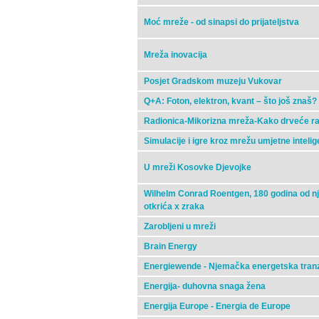
Moć mreže - od sinapsi do prijateljstva
Mreža inovacija
Posjet Gradskom muzeju Vukovar
Q+A: Foton, elektron, kvant – što još znaš?
Radionica-Mikorizna mreža-Kako drveće r
Simulacije i igre kroz mrežu umjetne intelig
U mreži Kosovke Djevojke
Wilhelm Conrad Roentgen, 180 godina od nj
otkrića x zraka
Zarobljeni u mreži
Brain Energy
Energiewende - Njemačka energetska tranzic
Energija- duhovna snaga žena
Energija Europe - Energia de Europe