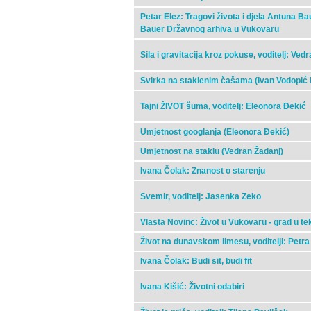
Petar Elez: Tragovi života i djela Antuna 
Bauer Državnog arhiva u Vukovaru
Sila i gravitacija kroz pokuse, voditelj: Ved
Svirka na staklenim čašama (Ivan Vodopić i
Tajni ŽIVOT šuma, voditelj: Eleonora Đekić
Umjetnost googlanja (Eleonora Đekić)
Umjetnost na staklu (Vedran Žadanj)
Ivana Čolak: Znanost o starenju
Svemir, voditelj: Jasenka Zeko
Vlasta Novinc: Život u Vukovaru - grad u t
Život na dunavskom limesu, voditelji: Petra
Ivana Čolak: Budi sit, budi fit
Ivana Kišić: Životni odabiri