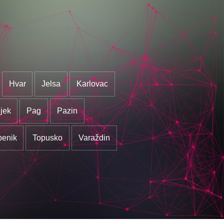
Hvar
Jelsa
Karlovac
jek
Pag
Pazin
benik
Topusko
Varaždin