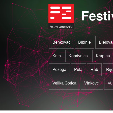
Festi
Benkovac
Bibinje
Bjelova
Knin
Koprivnica
Krapina
Požega
Pula
Rab
Rij
Velika Gorica
Vinkovci
Vu