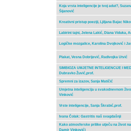
Koja vrsta inteligencije je tvoj adut?, Suza
Šijanović
Kreativni pristup poeziji, Ljiljana Bajac Niko
Labirint tajni, Jelena Lakić, Diana Viduka, 
Logičke mozgalice, Karolina Dvojković i J
Plakat, Vesna Dobrijević, Radivojka Utvić
SIMBIOZA UMJETNE INTELIGENCIJE I MEDIC
Dubravko Žuvić,prof.
Spremni za izazov, Sanja Matičić
Umjetna inteligencija u svakodnevnom živo
Vinković
Vrste inteligencije, Sanja Škrabić,prof.
Ivana Čolak: Gastritis naš svagdašnji
Kako atmosferske prilike utječu na život na
Damir Vinković)