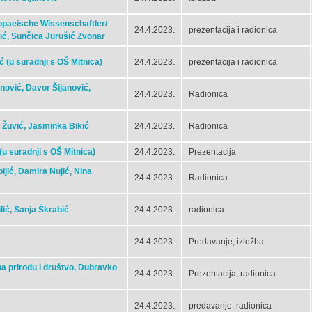
opaeische Wissenschaftler/
24.4.2023.
prezentacija i radionica
čić, Sunčica Jurušić Zvonar
 (u suradnji s OŠ Mitnica)
24.4.2023.
prezentacija i radionica
anović, Davor Šijanović,
24.4.2023.
Radionica
o Žuvić, Jasminka Bikić
24.4.2023.
Radionica
u suradnji s OŠ Mitnica)
24.4.2023.
Prezentacija
ljić, Damira Nujić, Nina
24.4.2023.
Radionica
ilić, Sanja Škrabić
24.4.2023.
radionica
24.4.2023.
Predavanje, izložba
 na prirodu i društvo, Dubravko
24.4.2023.
Prezentacija, radionica
24.4.2023.
predavanje, radionica