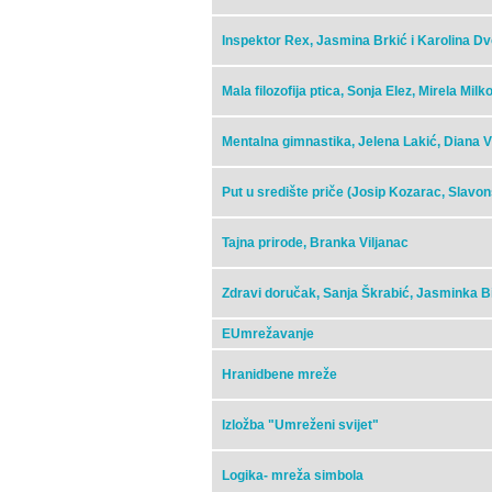
Inspektor Rex, Jasmina Brkić i Karolina Dv
Mala filozofija ptica, Sonja Elez, Mirela Milk
Mentalna gimnastika, Jelena Lakić, Diana 
Put u središte priče (Josip Kozarac, Slav
Tajna prirode, Branka Viljanac
Zdravi doručak, Sanja Škrabić, Jasminka B
EUmrežavanje
Hranidbene mreže
Izložba "Umreženi svijet"
Logika- mreža simbola