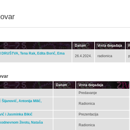
kovar
Datum
Vrsta događaja
P
 DRUŠTVA, Tena Rak, Edita Borić, Ema
26.4.2024.
radionica
p
ovar
Datum
Vrsta događaja
Predavanje
Šijanović, Antonija Milić,
Radionica
uvić i Jasminka Bikić
Prezentacija
vakodnevnom životu, Nataša
Radionica