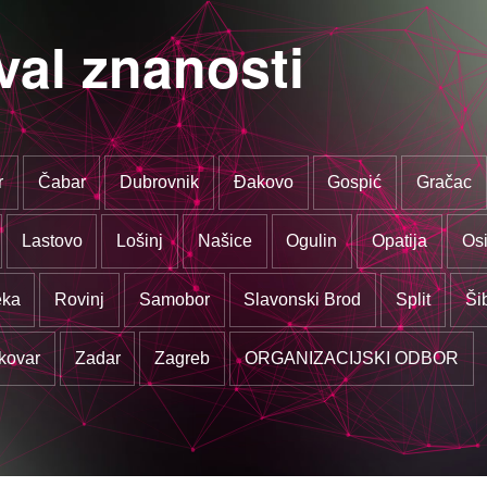
val znanosti
r
Čabar
Dubrovnik
Đakovo
Gospić
Gračac
Lastovo
Lošinj
Našice
Ogulin
Opatija
Osi
eka
Rovinj
Samobor
Slavonski Brod
Split
Ši
kovar
Zadar
Zagreb
ORGANIZACIJSKI ODBOR