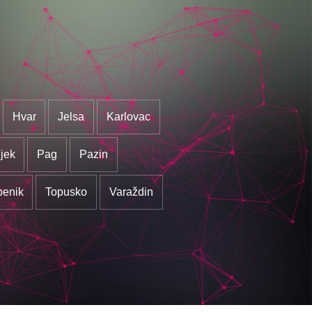
Hvar
Jelsa
Karlovac
jek
Pag
Pazin
benik
Topusko
Varaždin