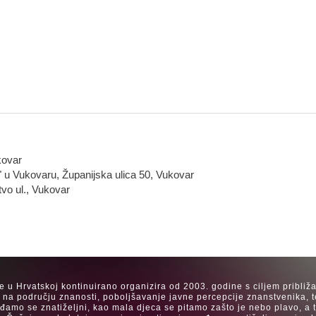
kovar
" u Vukovaru, Županijska ulica 50, Vukovar
tvo ul., Vukovar
se u Hrvatskoj kontinuirano organizira od 2003. godine s ciljem približ
a na području znanosti, poboljšavanje javne percepcije znanstvenika, t
Rađamo se znatiželjni, kao mala djeca se pitamo zašto je nebo plavo, a