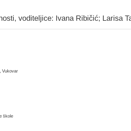
sti, voditeljice: Ivana Ribičić; Larisa T
, Vukovar
ne škole