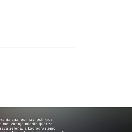
avanja znanosti javnosti kroz
e motiviranje mladih ljudi za
 trava zelena, a kad odrastemo