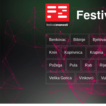
Festi
Benkovac
Bibinje
Bjelova
Knin
Koprivnica
Krapina
Požega
Pula
Rab
Rij
Velika Gorica
Vinkovci
Vu