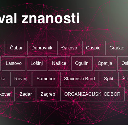
val znanosti
r
Čabar
Dubrovnik
Đakovo
Gospić
Gračac
Lastovo
Lošinj
Našice
Ogulin
Opatija
Osi
eka
Rovinj
Samobor
Slavonski Brod
Split
Ši
kovar
Zadar
Zagreb
ORGANIZACIJSKI ODBOR