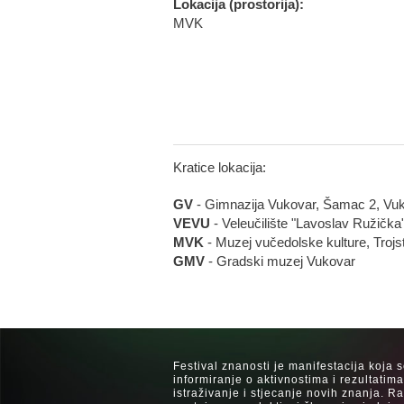
Lokacija (prostorija):
MVK
Kratice lokacija:
GV
- Gimnazija Vukovar, Šamac 2, Vu
VEVU
- Veleučilište "Lavoslav Ružička
MVK
- Muzej vučedolske kulture, Trojs
GMV
- Gradski muzej Vukovar
Festival znanosti je manifestacija koja 
informiranje o aktivnostima i rezultatim
istraživanje i stjecanje novih znanja. 