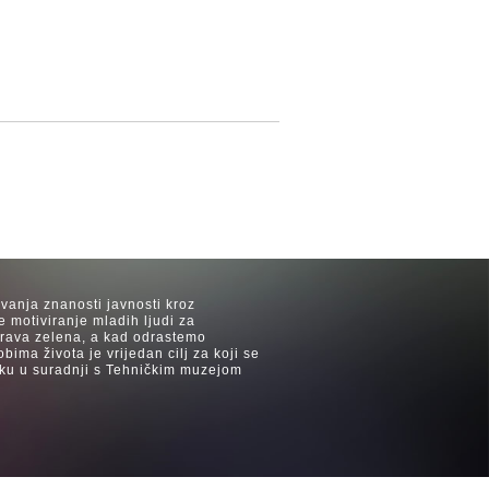
avanja znanosti javnosti kroz
e motiviranje mladih ljudi za
 trava zelena, a kad odrastemo
ima života je vrijedan cilj za koji se
ijeku u suradnji s Tehničkim muzejom