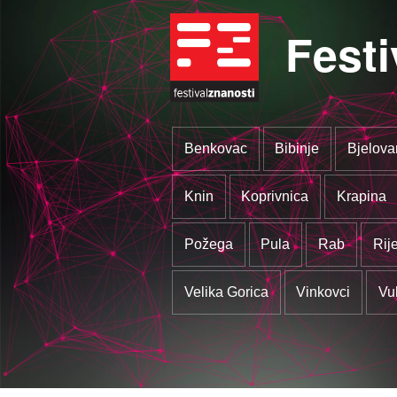
Festi
Benkovac
Bibinje
Bjelova
Knin
Koprivnica
Krapina
Požega
Pula
Rab
Rij
Velika Gorica
Vinkovci
Vu