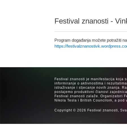
Festival znanosti - Vin
Program događanja možete potražiti na 
https://festivalznanostivk.wordpress.c
Festival znanosti je manifestacija koja 
informiranje o aktivnostima i rezultatim
istraživanje i stjecanje novih znanja. 
postajemo produktivni članovi zajednica
Festival znanosti zalaže. Organizatori F
Nikola Tesla i British Councilom, a pod 
Copyright © 2026 Festival znanosti, Sva