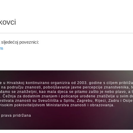
kovci
sljedećoj poveznici:
om
se u Hrvatskoj kontinuirano organizira od 2003. godine s ciljem približ
a na području znanosti, poboljšavanje javne percepcije znanstvenika, t
Rađamo se znatiželjni, kao mala djeca se pitamo zašto je nebo plavo, a
. Čežnja za dodatnim znanjem i poticanje urođene znatiželje u svim dob
estivala znanosti su Sveučilišta u Splitu, Zagrebu, Rijeci, Zadru i Os
visokim pokroviteljstvom Ministarstva znanosti i obrazovanja.
 prava pridržana