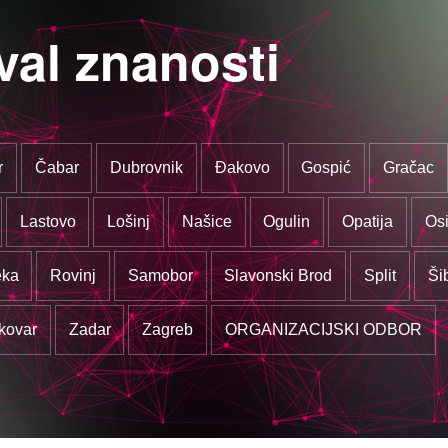
val znanosti
r
Čabar
Dubrovnik
Đakovo
Gospić
Gračac
Lastovo
Lošinj
Našice
Ogulin
Opatija
Osi
eka
Rovinj
Samobor
Slavonski Brod
Split
Ši
kovar
Zadar
Zagreb
ORGANIZACIJSKI ODBOR