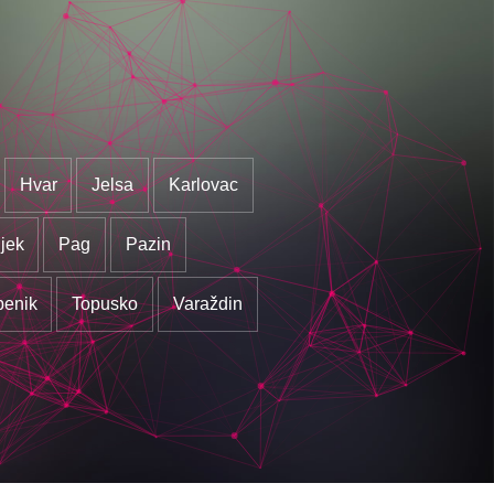
Hvar
Jelsa
Karlovac
jek
Pag
Pazin
benik
Topusko
Varaždin