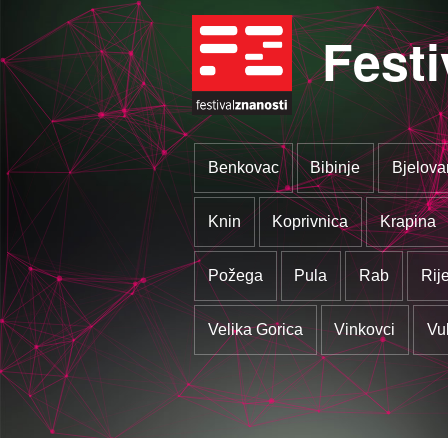
Festi
Benkovac
Bibinje
Bjelova
Knin
Koprivnica
Krapina
Požega
Pula
Rab
Rij
Velika Gorica
Vinkovci
Vu