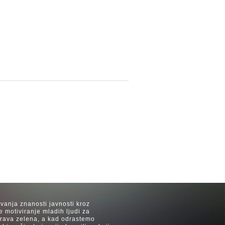
avanja znanosti javnosti kroz
e motiviranje mladih ljudi za
 trava zelena, a kad odrastemo