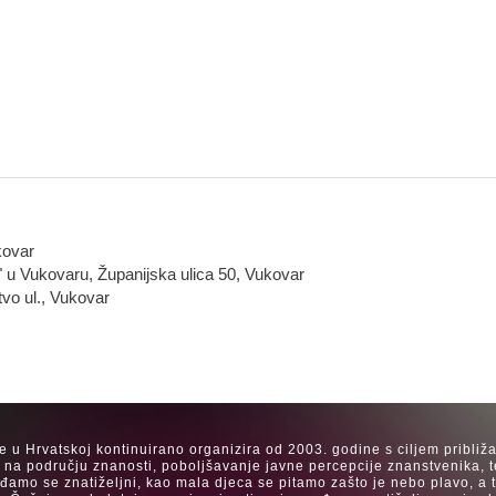
kovar
" u Vukovaru, Županijska ulica 50, Vukovar
tvo ul., Vukovar
se u Hrvatskoj kontinuirano organizira od 2003. godine s ciljem približ
a na području znanosti, poboljšavanje javne percepcije znanstvenika, t
Rađamo se znatiželjni, kao mala djeca se pitamo zašto je nebo plavo, a