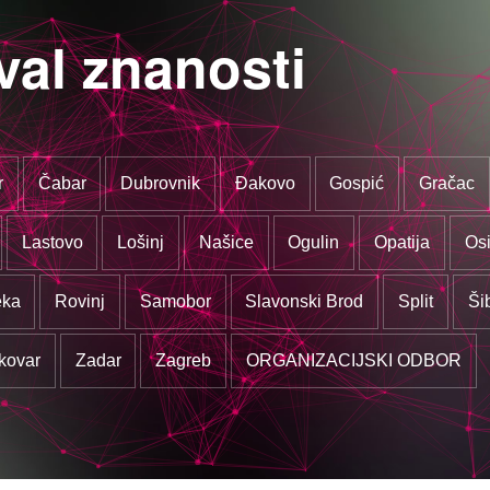
val znanosti
r
Čabar
Dubrovnik
Đakovo
Gospić
Gračac
Lastovo
Lošinj
Našice
Ogulin
Opatija
Osi
eka
Rovinj
Samobor
Slavonski Brod
Split
Ši
kovar
Zadar
Zagreb
ORGANIZACIJSKI ODBOR