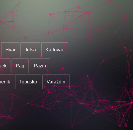
Hvar
Jelsa
Karlovac
jek
Pag
Pazin
benik
Topusko
Varaždin