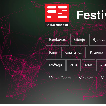
Festi
Benkovac
Bibinje
Bjelova
Knin
Koprivnica
Krapina
Požega
Pula
Rab
Rij
Velika Gorica
Vinkovci
Vu