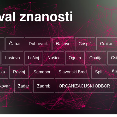
val znanosti
r
Čabar
Dubrovnik
Đakovo
Gospić
Gračac
Lastovo
Lošinj
Našice
Ogulin
Opatija
Osi
eka
Rovinj
Samobor
Slavonski Brod
Split
Ši
kovar
Zadar
Zagreb
ORGANIZACIJSKI ODBOR