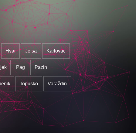
Hvar
Jelsa
Karlovac
jek
Pag
Pazin
benik
Topusko
Varaždin