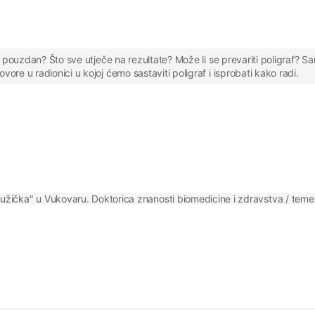
e pouzdan? Što sve utječe na rezultate? Može li se prevariti poligraf? S
re u radionici u kojoj ćemo sastaviti poligraf i isprobati kako radi.
Ružička" u Vukovaru. Doktorica znanosti biomedicine i zdravstva / temelj