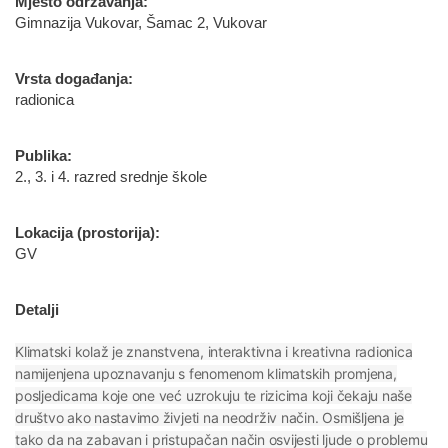
Mjesto održavanja:
Gimnazija Vukovar, Šamac 2, Vukovar
Vrsta događanja:
radionica
Publika:
2., 3. i 4. razred srednje škole
Lokacija (prostorija):
GV
Detalji
Klimatski kolaž je znanstvena, interaktivna i kreativna radionica
namijenjena upoznavanju s fenomenom klimatskih promjena,
posljedicama koje one već uzrokuju te rizicima koji čekaju naše
društvo ako nastavimo živjeti na neodrživ način. Osmišljena je
tako da na zabavan i pristupačan način osvijesti ljude o problemu