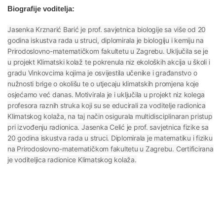
Biografije voditelja:
Jasenka Krznarić Barić je prof. savjetnica biologije sa više od 20
godina iskustva rada u struci, diplomirala je biologiju i kemiju na
Prirodoslovno-matematičkom fakultetu u Zagrebu. Uključila se je
u projekt Klimatski kolaž te pokrenula niz ekoloških akcija u školi i
gradu Vinkovcima kojima je osvijestila učenike i građanstvo o
nužnosti brige o okolišu te o utjecaju klimatskih promjena koje
osjećamo već danas. Motivirala je i uključila u projekt niz kolega
profesora raznih struka koji su se educirali za voditelje radionica
Klimatskog kolaža, na taj način osigurala multidisciplinaran pristup
pri izvođenju radionica. Jasenka Celić je prof. savjetnica fizike sa
20 godina iskustva rada u struci. Diplomirala je matematiku i fiziku
na Prirodoslovno-matematičkom fakultetu u Zagrebu. Certificirana
je voditeljica radionice Klimatskog kolaža.