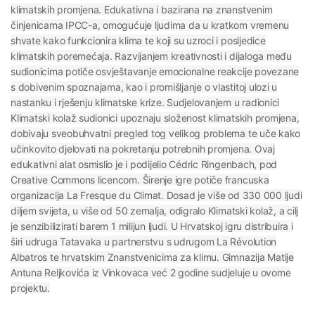
klimatskih promjena. Edukativna i bazirana na znanstvenim
činjenicama IPCC-a, omogućuje ljudima da u kratkom vremenu
shvate kako funkcionira klima te koji su uzroci i posljedice
klimatskih poremećaja. Razvijanjem kreativnosti i dijaloga među
sudionicima potiče osvještavanje emocionalne reakcije povezane
s dobivenim spoznajama, kao i promišljanje o vlastitoj ulozi u
nastanku i rješenju klimatske krize. Sudjelovanjem u radionici
Klimatski kolaž sudionici upoznaju složenost klimatskih promjena,
dobivaju sveobuhvatni pregled tog velikog problema te uče kako
učinkovito djelovati na pokretanju potrebnih promjena. Ovaj
edukativni alat osmislio je i podijelio Cédric Ringenbach, pod
Creative Commons licencom. Širenje igre potiče francuska
organizacija La Fresque du Climat. Dosad je više od 330 000 ljudi
diljem svijeta, u više od 50 zemalja, odigralo Klimatski kolaž, a cilj
je senzibilizirati barem 1 milijun ljudi. U Hrvatskoj igru distribuira i
širi udruga Tatavaka u partnerstvu s udrugom La Révolution
Albatros te hrvatskim Znanstvenicima za klimu. Gimnazija Matije
Antuna Reljkovića iz Vinkovaca već 2 godine sudjeluje u ovome
projektu.