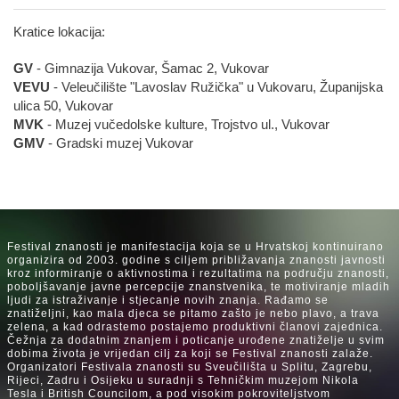
Kratice lokacija:
GV
- Gimnazija Vukovar, Šamac 2, Vukovar
VEVU
- Veleučilište "Lavoslav Ružička" u Vukovaru, Županijska
ulica 50, Vukovar
MVK
- Muzej vučedolske kulture, Trojstvo ul., Vukovar
GMV
- Gradski muzej Vukovar
Festival znanosti je manifestacija koja se u Hrvatskoj kontinuirano
organizira od 2003. godine s ciljem približavanja znanosti javnosti
kroz informiranje o aktivnostima i rezultatima na području znanosti,
poboljšavanje javne percepcije znanstvenika, te motiviranje mladih
ljudi za istraživanje i stjecanje novih znanja. Rađamo se
znatiželjni, kao mala djeca se pitamo zašto je nebo plavo, a trava
zelena, a kad odrastemo postajemo produktivni članovi zajednica.
Čežnja za dodatnim znanjem i poticanje urođene znatiželje u svim
dobima života je vrijedan cilj za koji se Festival znanosti zalaže.
Organizatori Festivala znanosti su Sveučilišta u Splitu, Zagrebu,
Rijeci, Zadru i Osijeku u suradnji s Tehničkim muzejom Nikola
Tesla i British Councilom, a pod visokim pokroviteljstvom