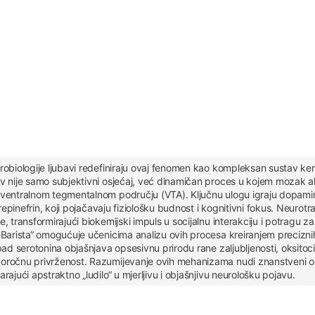
obiologije ljubavi redefiniraju ovaj fenomen kao kompleksan sustav kemij
 nije samo subjektivni osjećaj, već dinamičan proces u kojem mozak akt
entralnom tegmentalnom području (VTA). Ključnu ulogu igraju dopamin, k
repinefrin, koji pojačavaju fiziološku budnost i kognitivni fokus. Neurotr
 transformirajući biokemijski impuls u socijalnu interakciju i potragu z
Barista“ omogućuje učenicima analizu ovih procesa kreiranjem precizni
ad serotonina objašnjava opsesivnu prirodu rane zaljubljenosti, oksitocin
ročnu privrženost. Razumijevanje ovih mehanizama nudi znanstveni ok
ajući apstraktno „ludilo“ u mjerljivu i objašnjivu neurološku pojavu.