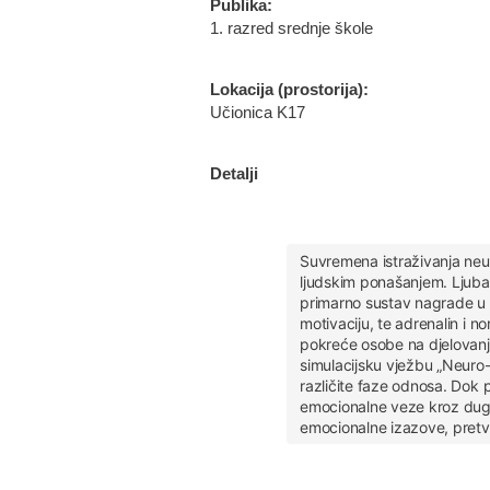
Publika:
1. razred srednje škole
Lokacija (prostorija):
Učionica K17
Detalji
Suvremena istraživanja neur
ljudskim ponašanjem. Ljubav
primarno sustav nagrade u v
motivaciju, te adrenalin i no
pokreće osobe na djelovanje,
simulacijsku vježbu „Neuro-
različite faze odnosa. Dok p
emocionalne veze kroz dugo
emocionalne izazove, pretvar