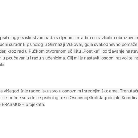
psihologije s iskustvom rada s djecom i mladima u različitim obrazovnim
stručni suradnik psiholog u Gimnaziji Vukovar, gdje svakodnevno poma
er, kroz rad u Pučkom otvorenom učilištu „Poetika“ i održavanje nastav
 poučavanju i radu s učenicima. Cilj mi je nastaviti osobni razvoj te in
la.
 ima višegodišnje radno iskustvo u osnovnim i srednjim školama. Trenut
r i stručne suradnice psihologinje u Osnovnoj školi Jagodnjak. Koordinat
 te ERASMUS+ projekata.