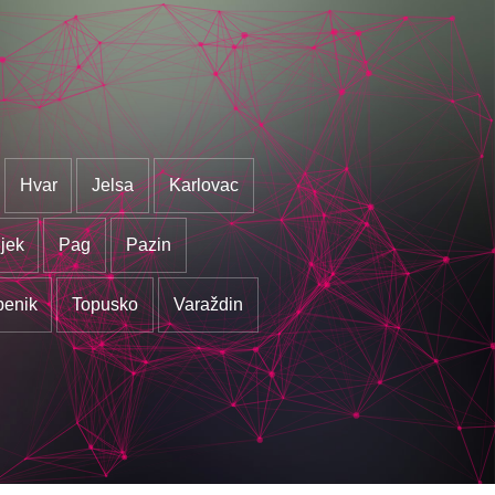
Hvar
Jelsa
Karlovac
jek
Pag
Pazin
benik
Topusko
Varaždin