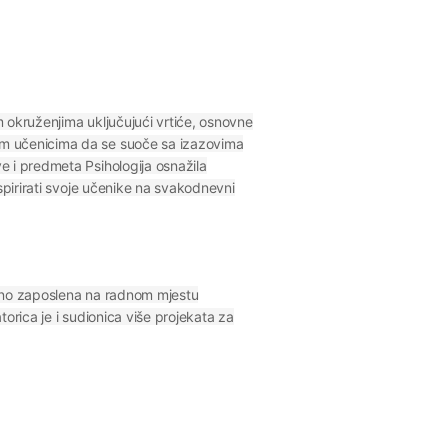
 okruženjima uključujući vrtiće, osnovne
žem učenicima da se suoče sa izazovima
e i predmeta Psihologija osnažila
spirirati svoje učenike na svakodnevni
ačno zaposlena na radnom mjestu
orica je i sudionica više projekata za