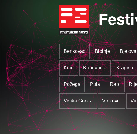
Festi
Benkovac
Bibinje
Bjelova
Knin
Koprivnica
Krapina
Požega
Pula
Rab
Rij
Velika Gorica
Vinkovci
Vu