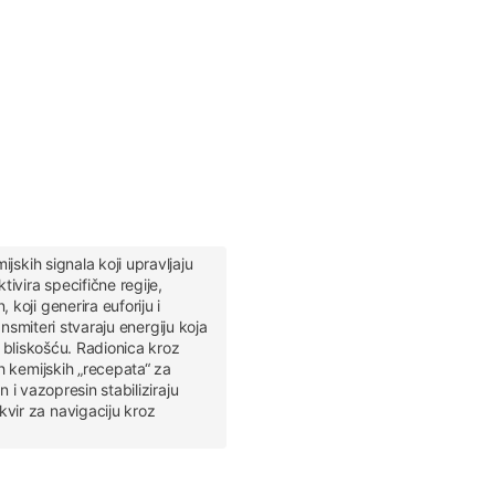
skih signala koji upravljaju
ivira specifične regije,
oji generira euforiju i
ansmiteri stvaraju energiju koja
a bliskošću. Radionica kroz
h kemijskih „recepata“ za
 i vazopresin stabiliziraju
vir za navigaciju kroz