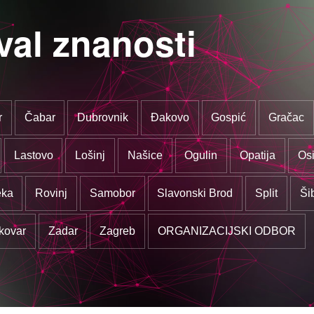
val znanosti
r
Čabar
Dubrovnik
Đakovo
Gospić
Gračac
Lastovo
Lošinj
Našice
Ogulin
Opatija
Osi
eka
Rovinj
Samobor
Slavonski Brod
Split
Ši
kovar
Zadar
Zagreb
ORGANIZACIJSKI ODBOR