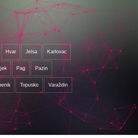
Hvar
Jelsa
Karlovac
jek
Pag
Pazin
benik
Topusko
Varaždin