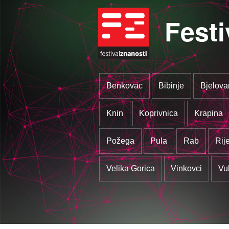
Festi
Benkovac
Bibinje
Bjelova
Knin
Koprivnica
Krapina
Požega
Pula
Rab
Rij
Velika Gorica
Vinkovci
Vu