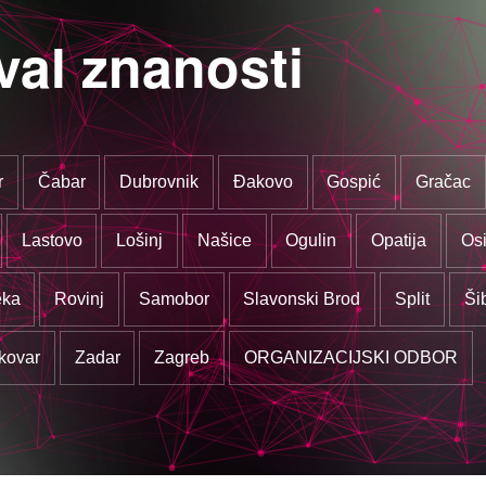
val znanosti
r
Čabar
Dubrovnik
Đakovo
Gospić
Gračac
Lastovo
Lošinj
Našice
Ogulin
Opatija
Osi
eka
Rovinj
Samobor
Slavonski Brod
Split
Ši
kovar
Zadar
Zagreb
ORGANIZACIJSKI ODBOR