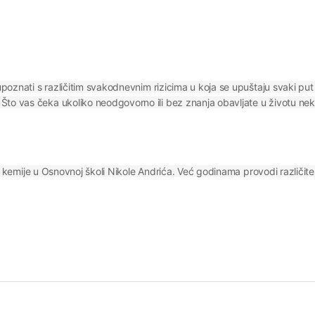
i upoznati s različitim svakodnevnim rizicima u koja se upuštaju svaki 
to vas čeka ukoliko neodgovorno ili bez znanja obavljate u životu neke
je i kemije u Osnovnoj školi Nikole Andrića. Već godinama provodi različite