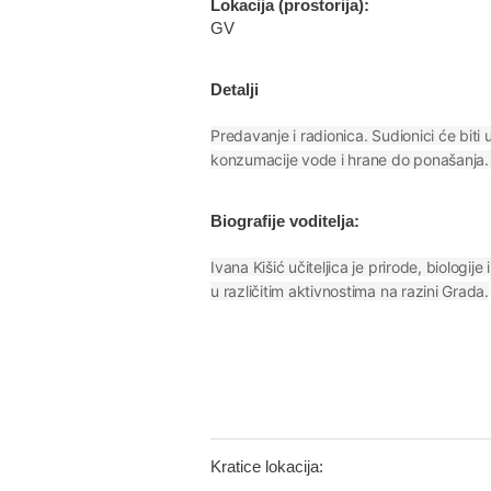
Lokacija (prostorija):
GV
Detalji
Predavanje i radionica. Sudionici će bit
konzumacije vode i hrane do ponašanja. Š
Biografije voditelja:
Ivana Kišić učiteljica je prirode, biologi
u različitim aktivnostima na razini Grada.
Kratice lokacija: