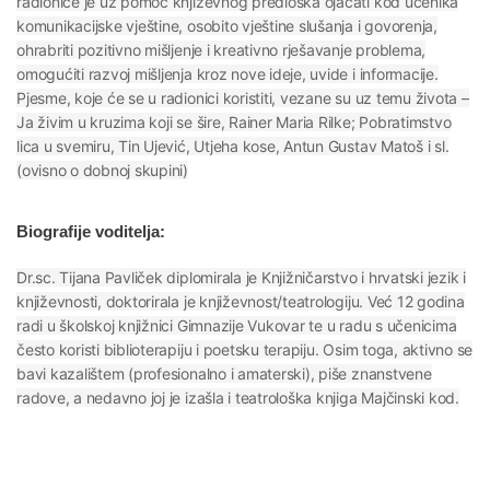
radionice je uz pomoć književnog predloška ojačati kod učenika
komunikacijske vještine, osobito vještine slušanja i govorenja,
ohrabriti pozitivno mišljenje i kreativno rješavanje problema,
omogućiti razvoj mišljenja kroz nove ideje, uvide i informacije.
Pjesme, koje će se u radionici koristiti, vezane su uz temu života –
Ja živim u kruzima koji se šire, Rainer Maria Rilke; Pobratimstvo
lica u svemiru, Tin Ujević, Utjeha kose, Antun Gustav Matoš i sl.
(ovisno o dobnoj skupini)
Biografije voditelja:
Dr.sc. Tijana Pavliček diplomirala je Knjižničarstvo i hrvatski jezik i
književnosti, doktorirala je književnost/teatrologiju. Već 12 godina
radi u školskoj knjižnici Gimnazije Vukovar te u radu s učenicima
često koristi biblioterapiju i poetsku terapiju. Osim toga, aktivno se
bavi kazalištem (profesionalno i amaterski), piše znanstvene
radove, a nedavno joj je izašla i teatrološka knjiga Majčinski kod.