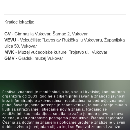
Kratice lokacija:
GV
- Gimnazija Vukovar, Šamac 2, Vukovar
VEVU
- Veleučilište "Lavoslav Ružička" u Vukovaru, Županijska
ulica 50, Vukovar
MVK
- Muzej vučedolske kulture, Trojstvo ul., Vukovar
GMV
- Gradski muzej Vukovar
Festival znanosti je manifestacija koja se u Hrvatskoj kontinuirano
organizira od 2003. godine s ciljem približavanja znanosti javnosti
kroz informiranje o aktivnostima i rezultatima na području znanosti,
poboljšavanje javne percepcije znanstvenika, te motiviranje mladih
ljudi za istraživanje i stjecanje novih znanja. Rađamo se
znatiželjni, kao mala djeca se pitamo zašto je nebo plavo, a trava
zelena, a kad odrastemo postajemo produktivni članovi zajednica.
Čežnja za dodatnim znanjem i poticanje urođene znatiželje u svim
dobima života je vrijedan cilj za koji se Festival znanosti zalaže.