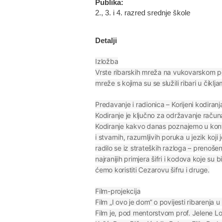
Publika:
2., 3. i 4. razred srednje škole
Detalji
Izložba
Vrste ribarskih mreža na vukovarskom pod
mreže s kojima su se služili ribari u čik
Predavanje i radionica – Korijeni kodiranj
Kodiranje je ključno za održavanje računal
Kodiranje kakvo danas poznajemo u konte
i stvarnih, razumljivih poruka u jezik koj
radilo se iz strateških razloga – prenošen
najranijih primjera šifri i kodova koje s
ćemo koristiti Cezarovu šifru i druge.
Film-projekcija
Film „I ovo je dom“ o povijesti ribarenja 
Film je, pod mentorstvom prof. Jelene L