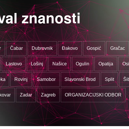
val znanosti
r
Čabar
Dubrovnik
Đakovo
Gospić
Gračac
Lastovo
Lošinj
Našice
Ogulin
Opatija
Osi
eka
Rovinj
Samobor
Slavonski Brod
Split
Ši
kovar
Zadar
Zagreb
ORGANIZACIJSKI ODBOR