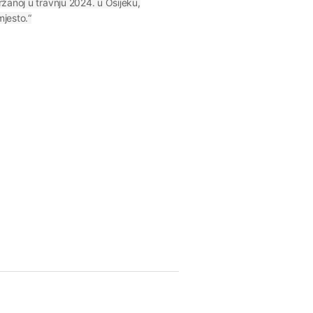
ržanoj u travnju 2024. u Osijeku,
mjesto.“