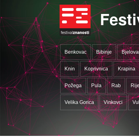
Festi
Benkovac
Bibinje
Bjelova
Knin
Koprivnica
Krapina
Požega
Pula
Rab
Rij
Velika Gorica
Vinkovci
Vu