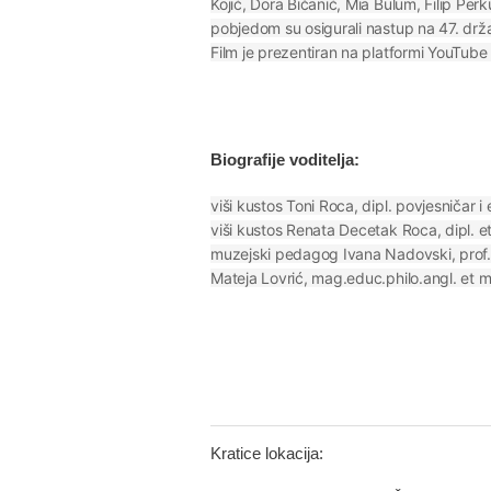
Kojić, Dora Bičanić, Mia Bulum, Filip Per
pobjedom su osigurali nastup na 47. držav
Film je prezentiran na platformi YouT
Biografije voditelja:
viši kustos Toni Roca, dipl. povjesničar i
viši kustos Renata Decetak Roca, dipl. e
muzejski pedagog Ivana Nadovski, prof. p
Mateja Lovrić, mag.educ.philo.angl. et 
Kratice lokacija: