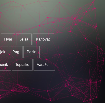
Hvar
Jelsa
Karlovac
jek
Pag
Pazin
benik
Topusko
Varaždin