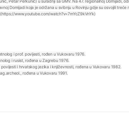
kunić, Petar Perkunić) u suradnji sa GMV. Na 47. regionalnoj Domijadi, od
noj Domijadi koja je održana u svibnju u Rovinju gdje su osvojili treće 
ube (https://www.youtube.com/watch?v=7mYcZ9kVnYk)
 etnolog i prof. povijesti, rođen u Vukovaru 1976.
tnolog i rusist, rođena u Zagrebu 1976.
ovijesti i hrvatskog jezika i književnosti, rođena u Vukovaru 1982.
mag.archeol., rođena u Vukovaru 1991.