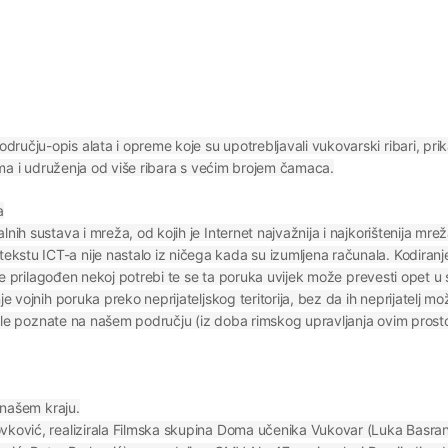
ručju-opis alata i opreme koje su upotrebljavali vukovarski ribari, pri
ljama i udruženja od više ribara s većim brojem čamaca.
a
nih sustava i mreža, od kojih je Internet najvažnija i najkorištenija mrež
kstu ICT-a nije nastalo iz ničega kada su izumljena računala. Kodiranj
i je prilagođen nekoj potrebi te se ta poruka uvijek može prevesti opet u 
je vojnih poruka preko neprijateljskog teritorija, bez da ih neprijatelj 
u bile poznate na našem području (iz doba rimskog upravljanja ovim prosto
u našem kraju.
ovković, realizirala Filmska skupina Doma učenika Vukovar (Luka Basr