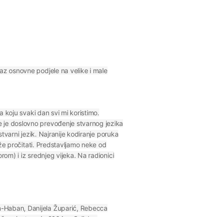
kaz osnovne podjele na velike i male
a koju svaki dan svi mi koristimo.
e je doslovno prevođenje stvarnog jezika
stvarni jezik. Najranije kodiranje poruka
može pročitati. Predstavljamo neke od
rom) i iz srednjeg vijeka. Na radionici
an-Haban, Danijela Župarić, Rebecca