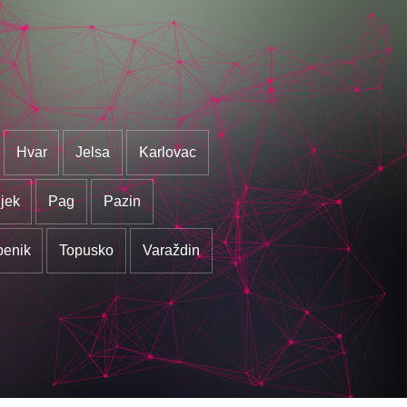
Hvar
Jelsa
Karlovac
jek
Pag
Pazin
benik
Topusko
Varaždin