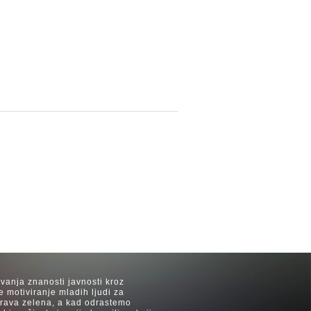
avanja znanosti javnosti kroz
e motiviranje mladih ljudi za
 trava zelena, a kad odrastemo