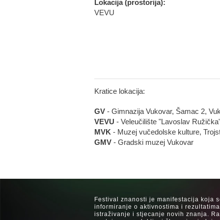
Lokacija (prostorija):
VEVU
Kratice lokacija:
GV
- Gimnazija Vukovar, Šamac 2, Vu
VEVU
- Veleučilište "Lavoslav Ružička
MVK
- Muzej vučedolske kulture, Trojs
GMV
- Gradski muzej Vukovar
Festival znanosti je manifestacija koja 
informiranje o aktivnostima i rezultatim
istraživanje i stjecanje novih znanja. 