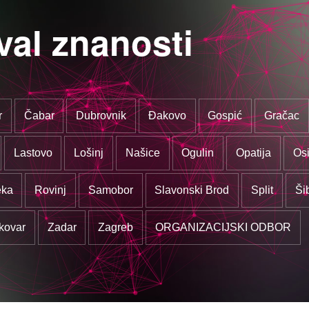
val znanosti
r
Čabar
Dubrovnik
Đakovo
Gospić
Gračac
Lastovo
Lošinj
Našice
Ogulin
Opatija
Osi
eka
Rovinj
Samobor
Slavonski Brod
Split
Ši
kovar
Zadar
Zagreb
ORGANIZACIJSKI ODBOR