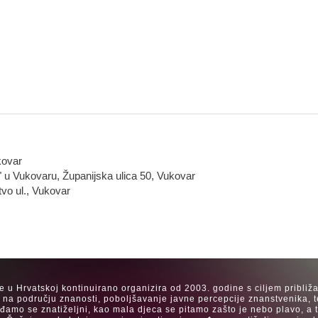
kovar
" u Vukovaru, Županijska ulica 50, Vukovar
tvo ul., Vukovar
se u Hrvatskoj kontinuirano organizira od 2003. godine s ciljem približ
a na području znanosti, poboljšavanje javne percepcije znanstvenika, t
Rađamo se znatiželjni, kao mala djeca se pitamo zašto je nebo plavo, a