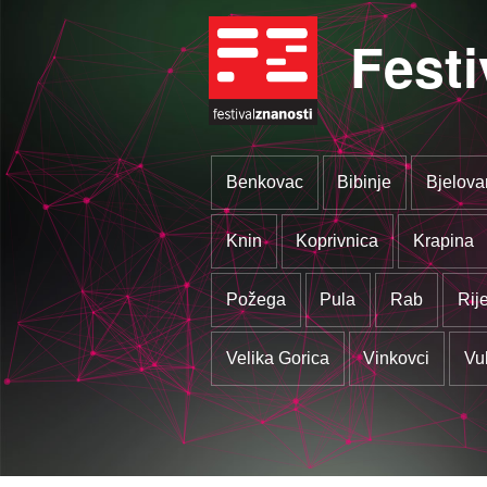
Festi
Benkovac
Bibinje
Bjelova
Knin
Koprivnica
Krapina
Požega
Pula
Rab
Rij
Velika Gorica
Vinkovci
Vu