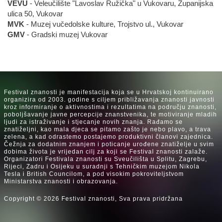
VEVU
- Veleučilište "Lavoslav Ružička" u Vukovaru, Županijska
ulica 50, Vukovar
MVK
- Muzej vučedolske kulture, Trojstvo ul., Vukovar
GMV
- Gradski muzej Vukovar
Festival znanosti je manifestacija koja se u Hrvatskoj kontinuirano
organizira od 2003. godine s ciljem približavanja znanosti javnosti
kroz informiranje o aktivnostima i rezultatima na području znanosti,
poboljšavanje javne percepcije znanstvenika, te motiviranje mladih
ljudi za istraživanje i stjecanje novih znanja. Rađamo se
znatiželjni, kao mala djeca se pitamo zašto je nebo plavo, a trava
zelena, a kad odrastemo postajemo produktivni članovi zajednica.
Čežnja za dodatnim znanjem i poticanje urođene znatiželje u svim
dobima života je vrijedan cilj za koji se Festival znanosti zalaže.
Organizatori Festivala znanosti su Sveučilišta u Splitu, Zagrebu,
Rijeci, Zadru i Osijeku u suradnji s Tehničkim muzejom Nikola
Tesla i British Councilom, a pod visokim pokroviteljstvom
Ministarstva znanosti i obrazovanja.
Copyright © 2026 Festival znanosti, Sva prava pridržana