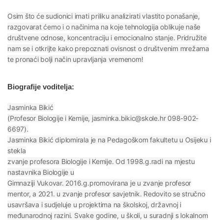
Osim što će sudionici imati priliku analizirati vlastito ponašanje,
razgovarat ćemo i o načinima na koje tehnologija oblikuje naše
društvene odnose, koncentraciju i emocionalno stanje. Pridružite
nam se i otkrijte kako prepoznati ovisnost o društvenim mrežama
te pronaći bolji način upravljanja vremenom!
Biografije voditelja:
Jasminka Bikić
(Profesor Biologije i Kemije, jasminka.bikic@skole.hr 098-902-
6697).
Jasminka Bikić diplomirala je na Pedagoškom fakultetu u Osijeku i
stekla
zvanje profesora Biologije i Kemije. Od 1998.g.radi na mjestu
nastavnika Biologije u
Gimnaziji Vukovar. 2016.g.promovirana je u zvanje profesor
mentor, a 2021. u zvanje profesor savjetnik. Redovito se stručno
usavršava i sudjeluje u projektima na školskoj, državnoj i
međunarodnoj razini. Svake godine, u školi, u suradnji s lokalnom