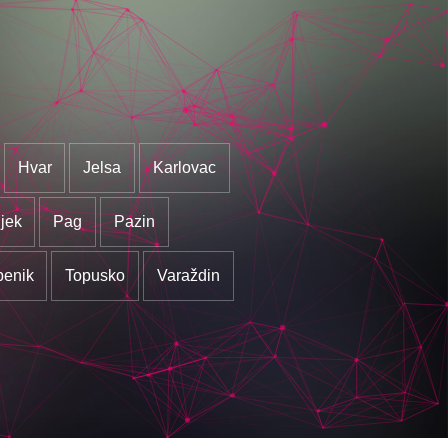
Hvar
Jelsa
Karlovac
jek
Pag
Pazin
benik
Topusko
Varaždin