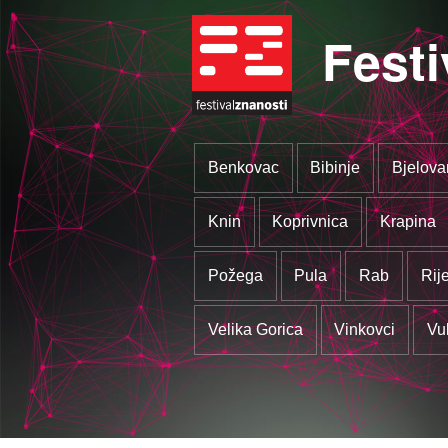
Festi
Benkovac
Bibinje
Bjelova
Knin
Koprivnica
Krapina
Požega
Pula
Rab
Rij
Velika Gorica
Vinkovci
Vu