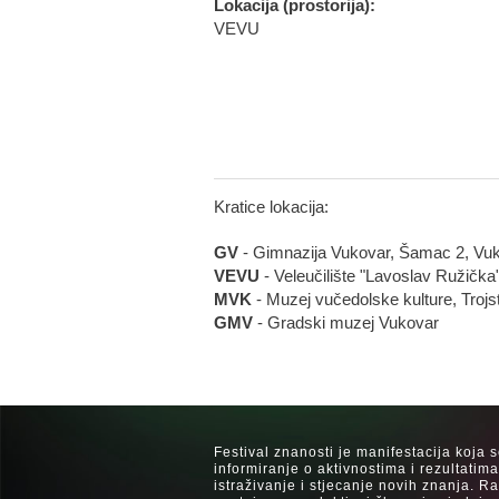
Lokacija (prostorija):
VEVU
Kratice lokacija:
GV
- Gimnazija Vukovar, Šamac 2, Vu
VEVU
- Veleučilište "Lavoslav Ružička
MVK
- Muzej vučedolske kulture, Trojs
GMV
- Gradski muzej Vukovar
Festival znanosti je manifestacija koja 
informiranje o aktivnostima i rezultatim
istraživanje i stjecanje novih znanja. 