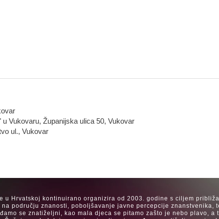
kovar
" u Vukovaru, Županijska ulica 50, Vukovar
tvo ul., Vukovar
se u Hrvatskoj kontinuirano organizira od 2003. godine s ciljem približ
a na području znanosti, poboljšavanje javne percepcije znanstvenika, t
Rađamo se znatiželjni, kao mala djeca se pitamo zašto je nebo plavo, a