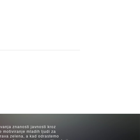
avanja znanosti javnosti kroz
e motiviranje mladih ljudi za
 trava zelena, a kad odrastemo