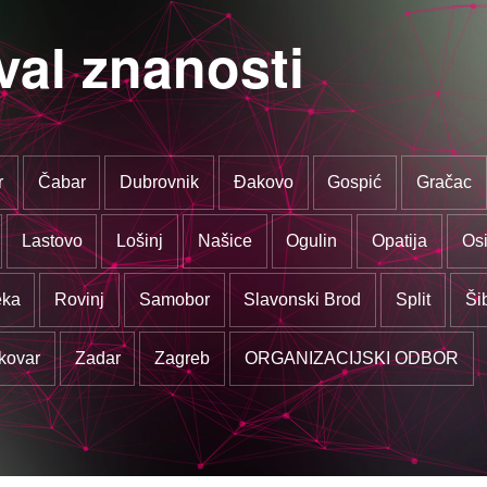
val znanosti
r
Čabar
Dubrovnik
Đakovo
Gospić
Gračac
Lastovo
Lošinj
Našice
Ogulin
Opatija
Osi
eka
Rovinj
Samobor
Slavonski Brod
Split
Ši
kovar
Zadar
Zagreb
ORGANIZACIJSKI ODBOR