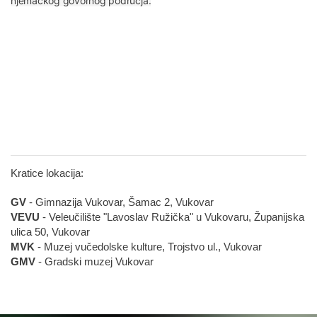
njemačkog govornog područja.
Kratice lokacija:
GV
- Gimnazija Vukovar, Šamac 2, Vukovar
VEVU
- Veleučilište "Lavoslav Ružička" u Vukovaru, Županijska
ulica 50, Vukovar
MVK
- Muzej vučedolske kulture, Trojstvo ul., Vukovar
GMV
- Gradski muzej Vukovar