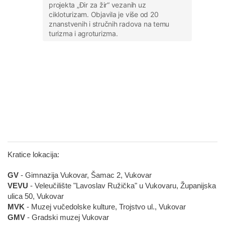
projekta „Đir za žir“ vezanih uz
cikloturizam. Objavila je više od 20
znanstvenih i stručnih radova na temu
turizma i agroturizma.
Kratice lokacija:
GV
- Gimnazija Vukovar, Šamac 2, Vukovar
VEVU
- Veleučilište "Lavoslav Ružička" u Vukovaru, Županijska
ulica 50, Vukovar
MVK
- Muzej vučedolske kulture, Trojstvo ul., Vukovar
GMV
- Gradski muzej Vukovar