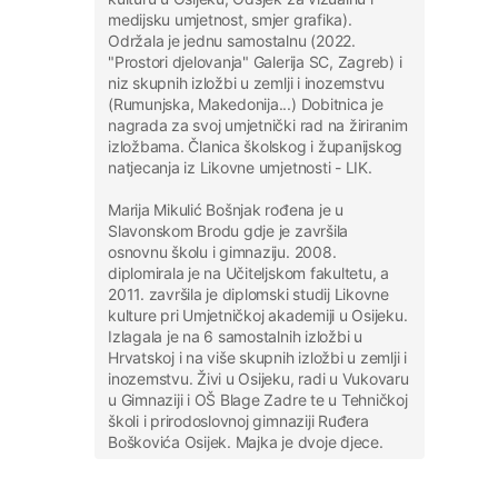
medijsku umjetnost, smjer grafika).
Održala je jednu samostalnu (2022.
"Prostori djelovanja" Galerija SC, Zagreb) i
niz skupnih izložbi u zemlji i inozemstvu
(Rumunjska, Makedonija...) Dobitnica je
nagrada za svoj umjetnički rad na žiriranim
izložbama. Članica školskog i županijskog
natjecanja iz Likovne umjetnosti - LIK.
Marija Mikulić Bošnjak rođena je u
Slavonskom Brodu gdje je završila
osnovnu školu i gimnaziju. 2008.
diplomirala je na Učiteljskom fakultetu, a
2011. završila je diplomski studij Likovne
kulture pri Umjetničkoj akademiji u Osijeku.
Izlagala je na 6 samostalnih izložbi u
Hrvatskoj i na više skupnih izložbi u zemlji i
inozemstvu. Živi u Osijeku, radi u Vukovaru
u Gimnaziji i OŠ Blage Zadre te u Tehničkoj
školi i prirodoslovnoj gimnaziji Ruđera
Boškovića Osijek. Majka je dvoje djece.