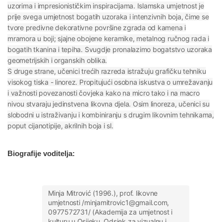
uzorima i impresionističkim inspiracijama. Islamska umjetnost je
prije svega umjetnost bogatih uzoraka i intenzivnih boja, čime se
tvore predivne dekorativne površine zgrada od kamena i
mramora u boji; sjajne obojene keramike, metalnog ručnog rada i
bogatih tkanina i tepiha. Svugdje pronalazimo bogatstvo uzoraka
geometrijskih i organskih oblika.
S druge strane, učenici trećih razreda istražuju grafičku tehniku
visokog tiska - linorez. Propitujući osobna iskustva o umrežavanju
i važnosti povezanosti čovjeka kako na micro tako i na macro
nivou stvaraju jedinstvena likovna djela. Osim linoreza, učenici su
slobodni u istraživanju i kombiniranju s drugim likovnim tehnikama,
poput cijanotipije, akrilnih boja i sl.
Biografije voditelja:
Minja Mitrović (1996.), prof. likovne
umjetnosti /minjamitrovic1@gmail.com,
0977572731/ (Akademija za umjetnost i
kulturu u Osijeku, Odsjek za vizualnu i