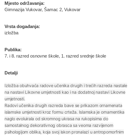
Mjesto održavanja:
Gimnazija Vukovar, Šamac 2, Vukovar
Vrsta događanja:
izložba
Publika:
7. i 8. razred osnovne škole, 1. razred srednje škole
Detalji
Izložba obuhvaća radove učenika drugih i trećih razreda nastale
na nastavi Likovne umjetnosti kao i na dodatnoj nastavi Likovne
umjetnosti.
Radovi učenika drugih razreda bave se prikazom ornamenata
islamske umjetnosti kroz formu crteža. Islamska je ornamentika
naglo evoluirala od skromnog ukrasa na rukopisima do
samostalnog dekorativnog obrasca sa veoma razvijenom
psihologijom oblika, koja svoj iskon pronalazi u antropomorfnim