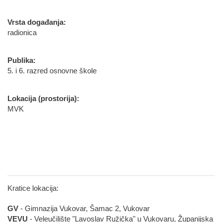
Vrsta događanja:
radionica
Publika:
5. i 6. razred osnovne škole
Lokacija (prostorija):
MVK
Kratice lokacija:
GV
- Gimnazija Vukovar, Šamac 2, Vukovar
VEVU
- Veleučilište "Lavoslav Ružička" u Vukovaru, Županijska