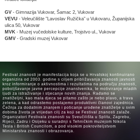
GV
- Gimnazija Vukovar, Šamac 2, Vukovar
VEVU
- Veleučilište "Lavoslav Ružička" u Vukovaru, Županijska
ulica 50, Vukovar
MVK
- Muzej vučedolske kulture, Trojstvo ul., Vukovar
GMV
- Gradski muzej Vukovar
Festival znanosti je manifestacija koja se u Hrvatskoj kontinuirano
organizira od 2003. godine s ciljem približavanja znanosti javnosti
kroz informiranje o aktivnostima i rezultatima na području znanosti,
poboljšavanje javne percepcije znanstvenika, te motiviranje mladih
ljudi za istraživanje i stjecanje novih znanja. Rađamo se
znatiželjni, kao mala djeca se pitamo zašto je nebo plavo, a trava
zelena, a kad odrastemo postajemo produktivni članovi zajednica.
Čežnja za dodatnim znanjem i poticanje urođene znatiželje u svim
dobima života je vrijedan cilj za koji se Festival znanosti zalaže.
Organizatori Festivala znanosti su Sveučilišta u Splitu, Zagrebu,
Rijeci, Zadru i Osijeku u suradnji s Tehničkim muzejom Nikola
Tesla i British Councilom, a pod visokim pokroviteljstvom
Ministarstva znanosti i obrazovanja.