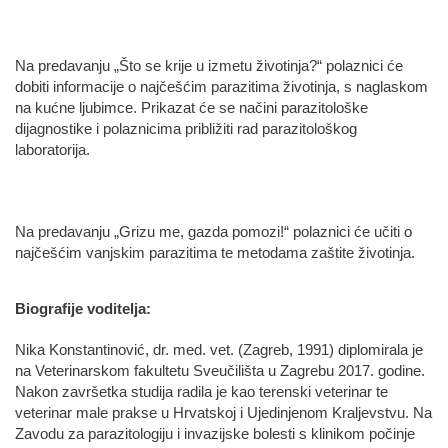
Na predavanju „Što se krije u izmetu životinja?“ polaznici će
dobiti informacije o najčešćim parazitima životinja, s naglaskom
na kućne ljubimce. Prikazat će se načini parazitološke
dijagnostike i polaznicima približiti rad parazitološkog
laboratorija.
Na predavanju „Grizu me, gazda pomozi!“ polaznici će učiti o
najčešćim vanjskim parazitima te metodama zaštite životinja.
Biografije voditelja:
Nika Konstantinović, dr. med. vet. (Zagreb, 1991) diplomirala je
na Veterinarskom fakultetu Sveučilišta u Zagrebu 2017. godine.
Nakon završetka studija radila je kao terenski veterinar te
veterinar male prakse u Hrvatskoj i Ujedinjenom Kraljevstvu. Na
Zavodu za parazitologiju i invazijske bolesti s klinikom počinje