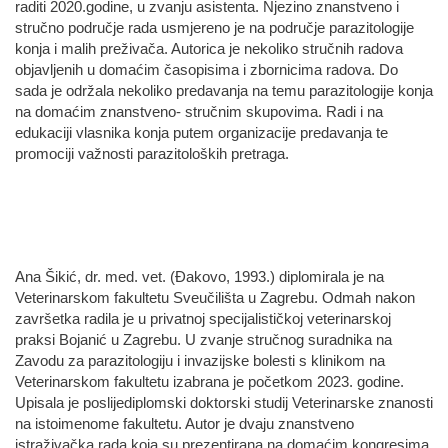
raditi 2020.godine, u zvanju asistenta. Njezino znanstveno i
stručno područje rada usmjereno je na područje parazitologije
konja i malih preživača. Autorica je nekoliko stručnih radova
objavljenih u domaćim časopisima i zbornicima radova. Do
sada je održala nekoliko predavanja na temu parazitologije konja
na domaćim znanstveno- stručnim skupovima. Radi i na
edukaciji vlasnika konja putem organizacije predavanja te
promociji važnosti parazitoloških pretraga.
Ana Šikić, dr. med. vet. (Đakovo, 1993.) diplomirala je na
Veterinarskom fakultetu Sveučilišta u Zagrebu. Odmah nakon
završetka radila je u privatnoj specijalističkoj veterinarskoj
praksi Bojanić u Zagrebu. U zvanje stručnog suradnika na
Zavodu za parazitologiju i invazijske bolesti s klinikom na
Veterinarskom fakultetu izabrana je početkom 2023. godine.
Upisala je poslijediplomski doktorski studij Veterinarske znanosti
na istoimenome fakultetu. Autor je dvaju znanstveno
istraživačka rada koja su prezentirana na domaćim kongresima