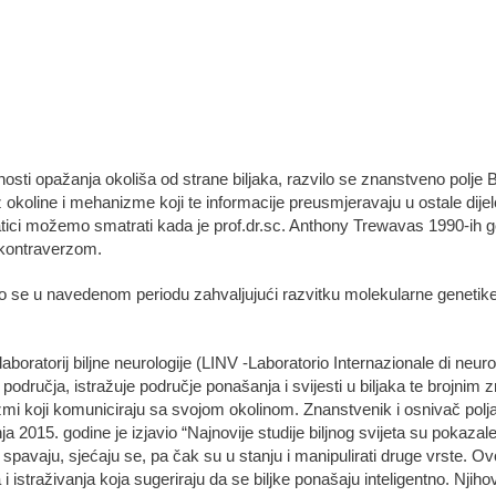
ti opažanja okoliša od strane biljaka, razvilo se znanstveno polje B
 okoline i mehanizme koji te informacije preusmjeravaju u ostale dijelo
tici možemo smatrati kada je prof.dr.sc. Anthony Trewavas 1990-ih 
 kontraverzom.
o se u navedenom periodu zahvaljujući razvitku molekularne genetike ko
ratorij biljne neurologije (LINV -Laboratorio Internazionale di neurob
 područja, istražuje područje ponašanja i svijesti u biljaka te brojnim
anizmi koji komuniciraju sa svojom okolinom. Znanstvenik i osnivač pol
anja 2015. godine je izjavio “Najnovije studije biljnog svijeta su pokazal
 spavaju, sjećaju se, pa čak su u stanju i manipulirati druge vrste. O
 i istraživanja koja sugeriraju da se biljke ponašaju inteligentno. Njih