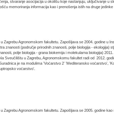
nja, stvaranje asocijacija u okolišu koje nastanjuju, uključivanje u 
ošću memoriranja informacija kao i prenošenja istih na druge jedinke 
 u Zagrebu Agronomskom fakultetu. Zapošljava se 2004. godine u Insti
a znanosti (područje prirodnih znanosti, polje biologija - ekologija) 
anosti, polje biologija - grana biokemija i molekularna biologija) 2011
Na Sveučilištu u Zagrebu, Agronomskomu fakultet radi od 2012. godin
. Suradnica je na modulima 'Voćarstvo 2' 'Mediteransko voćarstvo', 'K
Suptropsko voćarstvo'.
u u Zagrebu Agronomskom fakultetu. Zapošljava se 2005. godine kao 