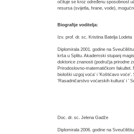
očituje se kroz određenu sposobnost uče
resursa (svijetla, hrane, vode), mogućn
Biografije voditelja:
Izv. prof. dr. sc. Kristina Batelja Lodeta
Diplomirala 2001. godine na Sveučilištu
krša u Splitu. Akademski stupanj magistr
doktorice znanosti (područja prirodne zn
Prirodoslovno-matematičkom fakultet. 
biološki uzgoj voća' i 'Koštićavo voće'
'Rasadničarstvo voćarskih kultura' i ' 
Doc. dr. sc. Jelena Gadže
Diplomirala 2006. godine na Sveučilišt