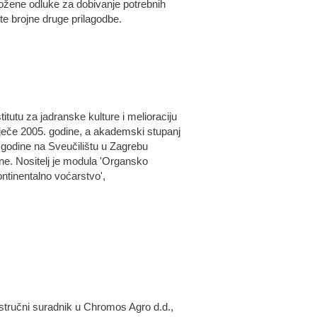
složene odluke za dobivanje potrebnih
te brojne druge prilagodbe.
tutu za jadranske kulture i melioraciju
stječe 2005. godine, a akademski stupanj
. godine na Sveučilištu u Zagrebu
e. Nositelj je modula 'Organsko
ontinentalno voćarstvo',
stručni suradnik u Chromos Agro d.d.,