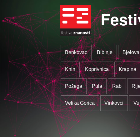
Festi
Benkovac
Bibinje
Bjelova
Knin
Koprivnica
Krapina
Požega
Pula
Rab
Rij
Velika Gorica
Vinkovci
Vu