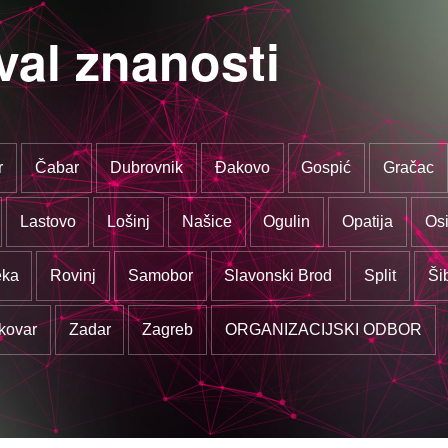
val znanosti
r
Čabar
Dubrovnik
Đakovo
Gospić
Gračac
Lastovo
Lošinj
Našice
Ogulin
Opatija
Osi
eka
Rovinj
Samobor
Slavonski Brod
Split
Ši
kovar
Zadar
Zagreb
ORGANIZACIJSKI ODBOR