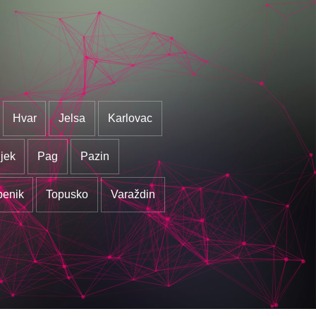
Hvar
Jelsa
Karlovac
jek
Pag
Pazin
benik
Topusko
Varaždin