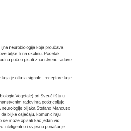
iljna neurobiologija koja proučava
ve biljke ili na okolinu. Početak
godina počeo pisati znanstvene radove
ja je otkrila signale i receptore koje
iologia Vegetale) pri Sveučilištu u
 znanstvenim radovima potkrjepljuje
ja neurologije biljaka Stefano Mancuso
e da biljke osjećaju, komuniciraju
vo se može opisati kao jedan vid
ovo inteligentno i svjesno ponašanje