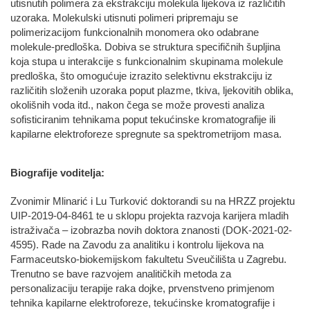
utisnutih polimera za ekstrakciju molekula lijekova iz različitih
uzoraka. Molekulski utisnuti polimeri pripremaju se
polimerizacijom funkcionalnih monomera oko odabrane
molekule-predloška. Dobiva se struktura specifičnih šupljina
koja stupa u interakcije s funkcionalnim skupinama molekule
predloška, što omogućuje izrazito selektivnu ekstrakciju iz
različitih složenih uzoraka poput plazme, tkiva, ljekovitih oblika,
okolišnih voda itd., nakon čega se može provesti analiza
sofisticiranim tehnikama poput tekućinske kromatografije ili
kapilarne elektroforeze spregnute sa spektrometrijom masa.
Biografije voditelja:
Zvonimir Mlinarić i Lu Turković doktorandi su na HRZZ projektu
UIP-2019-04-8461 te u sklopu projekta razvoja karijera mladih
istraživača – izobrazba novih doktora znanosti (DOK-2021-02-
4595). Rade na Zavodu za analitiku i kontrolu lijekova na
Farmaceutsko-biokemijskom fakultetu Sveučilišta u Zagrebu.
Trenutno se bave razvojem analitičkih metoda za
personalizaciju terapije raka dojke, prvenstveno primjenom
tehnika kapilarne elektroforeze, tekućinske kromatografije i