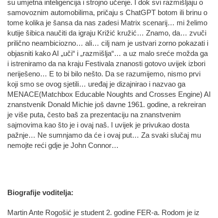
su umjetna inteligencija i strojno učenje. I dok svi razmišljaju o
samovoznim automobilima, pričaju s ChatGPT botom ili brinu o
tome kolika je šansa da nas zadesi Matrix scenarij… mi želimo
kutije šibica naučiti da igraju Križić kružić… Znamo, da… zvuči
prilično neambiciozno… ali… cilj nam je ustvari zorno pokazati i
objasniti kako AI „uči“ i „razmišlja“… a uz malo sreće možda ga
i istreniramo da na kraju Festivala znanosti gotovo uvijek izbori
neriješeno… E to bi bilo nešto. Da se razumijemo, nismo prvi
koji smo se ovog sjetili… uređaj je dizajnirao i nazvao ga
MENACE(Matchbox Educable Noughts and Crosses Engine) AI
znanstvenik Donald Michie još davne 1961. godine, a rekreiran
je više puta, često baš za prezentaciju na znanstvenim
sajmovima kao što je i ovaj naš. I uvijek je privukao dosta
pažnje… Ne sumnjamo da će i ovaj put… Za svaki slučaj mu
nemojte reći gdje je John Connor…
Biografije voditelja:
Martin Ante Rogošić je student 2. godine FER-a. Rodom je iz