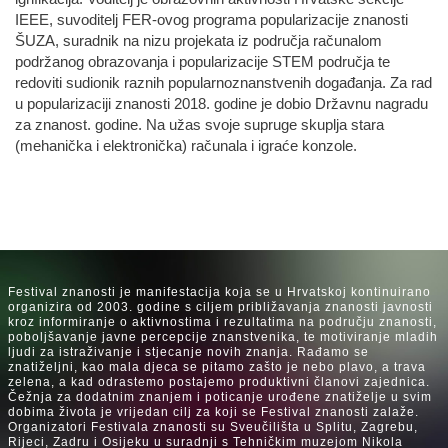
IEEE, suvoditelj FER-ovog programa popularizacije znanosti
ŠUZA, suradnik na nizu projekata iz područja računalom
podržanog obrazovanja i popularizacije STEM područja te
redoviti sudionik raznih popularnoznanstvenih događanja. Za rad
u popularizaciji znanosti 2018. godine je dobio Državnu nagradu
za znanost. godine. Na užas svoje supruge skuplja stara
(mehanička i elektronička) računala i igraće konzole.
Festival znanosti je manifestacija koja se u Hrvatskoj kontinuirano
organizira od 2003. godine s ciljem približavanja znanosti javnosti
kroz informiranje o aktivnostima i rezultatima na području znanosti,
poboljšavanje javne percepcije znanstvenika, te motiviranje mladih
ljudi za istraživanje i stjecanje novih znanja. Rađamo se
znatiželjni, kao mala djeca se pitamo zašto je nebo plavo, a trava
zelena, a kad odrastemo postajemo produktivni članovi zajednica.
Čežnja za dodatnim znanjem i poticanje urođene znatiželje u svim
dobima života je vrijedan cilj za koji se Festival znanosti zalaže.
Organizatori Festivala znanosti su Sveučilišta u Splitu, Zagrebu,
Rijeci, Zadru i Osijeku u suradnji s Tehničkim muzejom Nikola