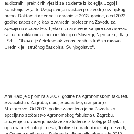
auditornih i praktičnih vježbi za studente iz kolegija Uzgoj i
korištenje svija, te Uzgoj svinja i sustavi proizvodnje svinjskog
mesa. Doktorski disertaciju obranio je 2013. godine, a od 2022.
godine zaposlen je kao izvanredni profesor na Zavodu za
specijalno stočarstvo. Tijekom znanstvene karijere usavršavao
se na nekoliko inozemnih institucija u Sloveniji, Njemačkoj, Italiji
i Srbiji. Objavio je četrdesetak znanstvenih i stručnih radova.
Urednik je i stručnog časopisa „Svinjogojstvo“.
Ana Kaić je diplomirala 2007. godine na Agronomskom fakultetu
Sveučilištu u Zagrebu, studij Stočarstvo, usmjerenje
Mljekarstvo. Od 2007. godine zaposlena je na Zavodu za
specijalno stočarstvo Agronomskog fakulteta u Zagrebu.
Sudjeluje u izvođenju nastave za studente iz kolegija Objekti i
oprema u tehnologiji mesa, Toplinski obrađeni mesni proizvodi,