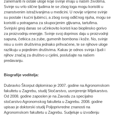
zanemariti ni ostale uloge koje svinje imaju u našim životima.
Svinje su vrlo slične ljudima te se zbog toga mogu koristiti u
znanstvenim istraživanjima u medicini. U novije vrijeme svinje
su postale i kućni ljubimci, a zbog svog odličnog njuha, mogu se
koristiti u potragama za skupocjenim gljivama, tartufima.
Svinjski gnoj danas se učinkovito koristi kao bioplinsko gorivo
za proizvodnju energije. Svinje svoj doprinos daju u proizvodnji
sapuna, četkica za zube, gumenih bombona i kože. No, svinje
nisu u svim društvima jednako prihvaćene, te se njihove uloge
razlikuju u pojedinim društvima. Kakav je odnos svinja i ljudi i
njihov značaj za društvo u cjelini, poslušajte na našem
predavanju.
Biografije voditelja:
Dubravko Škorput diplomirao je 2007. godine na Agronomskom
fakultetu u Zagrebu, studij Stočarstvo, usmjerenje Mljekarstvo.
Od 2008. godine zaposlen je na Zavodu za specijalno
stočarstvo Agronomskog fakulteta u Zagrebu. 2008. godine
upisao je doktorski studij Poljoprivredne znanosti na
Agronomskom fakultetu u Zagrebu. Sudjeluje u izvođenju