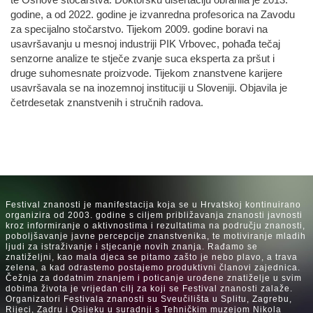
te Osnove stočarstva. Doktorsku disertaciju obranila je 2013.
godine, a od 2022. godine je izvanredna profesorica na Zavodu
za specijalno stočarstvo. Tijekom 2009. godine boravi na
usavršavanju u mesnoj industriji PIK Vrbovec, pohađa tečaj
senzorne analize te stječe zvanje suca eksperta za pršut i
druge suhomesnate proizvode. Tijekom znanstvene karijere
usavršavala se na inozemnoj instituciji u Sloveniji. Objavila je
četrdesetak znanstvenih i stručnih radova.
Festival znanosti je manifestacija koja se u Hrvatskoj kontinuirano
organizira od 2003. godine s ciljem približavanja znanosti javnosti
kroz informiranje o aktivnostima i rezultatima na području znanosti,
poboljšavanje javne percepcije znanstvenika, te motiviranje mladih
ljudi za istraživanje i stjecanje novih znanja. Rađamo se
znatiželjni, kao mala djeca se pitamo zašto je nebo plavo, a trava
zelena, a kad odrastemo postajemo produktivni članovi zajednica.
Čežnja za dodatnim znanjem i poticanje urođene znatiželje u svim
dobima života je vrijedan cilj za koji se Festival znanosti zalaže.
Organizatori Festivala znanosti su Sveučilišta u Splitu, Zagrebu,
Rijeci, Zadru i Osijeku u suradnji s Tehničkim muzejom Nikola