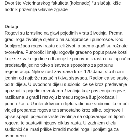
Dvorište Veterinarskog fakulteta (kolonade) *u slučaju kiše
hodnik prizemlja Glavne zgrade
Detalji
Rogovi su izrasline na glavi pojedinih vrsta životinja. Prema
građi roga životinje dijelimo na šupljorošce i punorošce. Kod
šupljorožaca rogovi rastu cijeli život, a prema građi su rožnate
tvorevine. Punorošci imaju rogovlje građeno poput prave kosti
koje se svake godine odbacuje te ponovno izrasta i na taj način
predstavlja jedino tkivo sisavaca sposobno za potpunu
regeneraciju. Njihov rast završava kroz 120 dana, što ih čini
jednim od najbrže rastućih tkiva sisavaca. Radionica se sastoji
od tri dijela. U uvodnom dijelu sudionici će se kroz predavanje
upoznati s pojedinim vrstama životinja koje posjeduju rogove,
razlikama u građi i razvoju između rogova šupljorožaca i
punorožaca. U interaktivnom dijelu radionice sudionici će moći
vidjeti preparate rogova te samostalno kroz slike, pojmove i
opise spajati pojedine vrste životinja sa odgovarajućim tipom
rogova, te sastaviti njegov ciklus rasta. U zadnjem dijelu
sudionici će imati prilike izraditi model roga i ponijeti ga za
uspomenu.