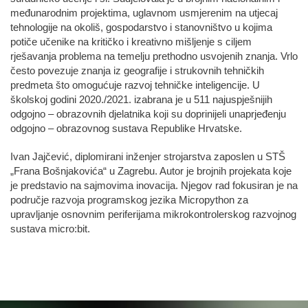
međunarodnim projektima, uglavnom usmjerenim na utjecaj
tehnologije na okoliš, gospodarstvo i stanovništvo u kojima
potiče učenike na kritičko i kreativno mišljenje s ciljem
rješavanja problema na temelju prethodno usvojenih znanja. Vrlo
često povezuje znanja iz geografije i strukovnih tehničkih
predmeta što omogućuje razvoj tehničke inteligencije. U
školskoj godini 2020./2021. izabrana je u 511 najuspješnijih
odgojno – obrazovnih djelatnika koji su doprinijeli unaprjeđenju
odgojno – obrazovnog sustava Republike Hrvatske.
Ivan Jajčević, diplomirani inženjer strojarstva zaposlen u STŠ
„Frana Bošnjakovića“ u Zagrebu. Autor je brojnih projekata koje
je predstavio na sajmovima inovacija. Njegov rad fokusiran je na
područje razvoja programskog jezika Micropython za
upravljanje osnovnim periferijama mikrokontrolerskog razvojnog
sustava micro:bit.