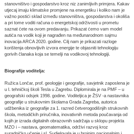
stanovništvo i gospodarstvo kroz niz zanimljivih primjera. Kakav
utjecaj imaju klimatske promjene na energetiku i koliko nam je
važno postići sklad između stanovništva, gospodarstva i okoliša
a pri tome voditi računa o energetskoj održivosti u prometu
saznat ćete na ovom predavanju. Prikazat ćemo vam model
autića na vodik koji je nagrađen na međunarodnom sajmu
inovacija ARCA 2020. godine. Cilj nam je prikazati razloge
korištenja obnovljivih izvora energije te objasniti tehnologiju
gorivih članaka koja se temelji na vodikovoj tehnologiji.
Biografije voditelja:
Ružica Lončar, prof. geologije i geografije, savjetnik zaposlena je
u I. tehničkoj školi Tesla u Zagrebu. Diplomirala je na PMF – u
geografski odsjek 1998. godine. Voditeljica je ŽSV -a nastavnika
geografije u strukovnim školama Grada Zagreba, autorica
udžbenika iz geografije za 1. razred četverogodišnjih strukovnih
škola, metodičkih priručnika, inovativnih metoda poučavanja od
kojih je izrada digitalnih obrazovnih sadržaja u sklopu projekta
MZO i – nastava, geomatematika, održivi razvoj kroz
suradničko učenje i sl. Sudjelovala je u brojnim nacionalnim i