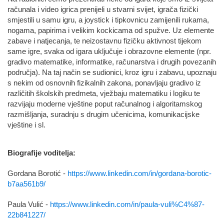
računala i video igrica prenijeli u stvarni svijet, igrača fizički
smjestili u samu igru, a joystick i tipkovnicu zamijenili rukama,
nogama, papirima i velikim kockicama od spužve. Uz elemente
zabave i natjecanja, te neizostavnu fizičku aktivnost tijekom
same igre, svaka od igara uključuje i obrazovne elemente (npr.
gradivo matematike, informatike, računarstva i drugih povezanih
područja). Na taj način se sudionici, kroz igru i zabavu, upoznaju
s nekim od osnovnih fizikalnih zakona, ponavljaju gradivo iz
različitih školskih predmeta, vježbaju matematiku i logiku te
razvijaju moderne vještine poput računalnog i algoritamskog
razmišljanja, suradnju s drugim učenicima, komunikacijske
vještine i sl.
Biografije voditelja:
Gordana Borotić -
https://www.linkedin.com/in/gordana-borotic-
b7aa561b9/
Paula Vulić -
https://www.linkedin.com/in/paula-vuli%C4%87-
22b841227/