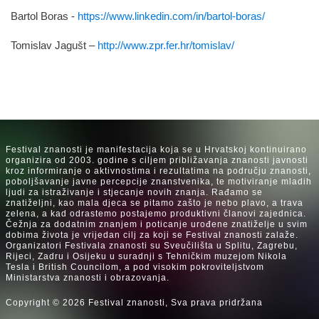
Bartol Boras -
https://www.linkedin.com/in/bartol-boras/
Tomislav Jagušt –
http://www.zpr.fer.hr/tomislav/
Festival znanosti je manifestacija koja se u Hrvatskoj kontinuirano
organizira od 2003. godine s ciljem približavanja znanosti javnosti
kroz informiranje o aktivnostima i rezultatima na području znanosti,
poboljšavanje javne percepcije znanstvenika, te motiviranje mladih
ljudi za istraživanje i stjecanje novih znanja. Rađamo se
znatiželjni, kao mala djeca se pitamo zašto je nebo plavo, a trava
zelena, a kad odrastemo postajemo produktivni članovi zajednica.
Čežnja za dodatnim znanjem i poticanje urođene znatiželje u svim
dobima života je vrijedan cilj za koji se Festival znanosti zalaže.
Organizatori Festivala znanosti su Sveučilišta u Splitu, Zagrebu,
Rijeci, Zadru i Osijeku u suradnji s Tehničkim muzejom Nikola
Tesla i British Councilom, a pod visokim pokroviteljstvom
Ministarstva znanosti i obrazovanja.
Copyright © 2026 Festival znanosti, Sva prava pridržana