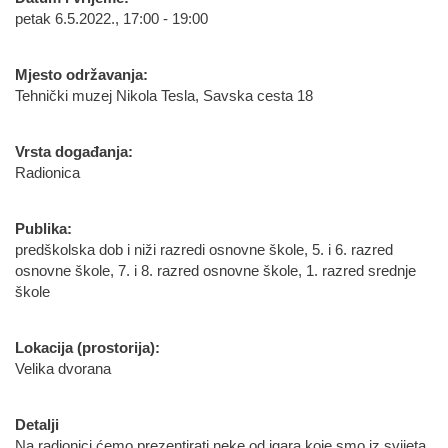
petak 6.5.2022., 17:00 - 19:00
Mjesto održavanja:
Tehnički muzej Nikola Tesla, Savska cesta 18
Vrsta događanja:
Radionica
Publika:
predškolska dob i niži razredi osnovne škole, 5. i 6. razred
osnovne škole, 7. i 8. razred osnovne škole, 1. razred srednje
škole
Lokacija (prostorija):
Velika dvorana
Detalji
Na radionici ćemo prezentirati neke od igara koje smo iz svijeta