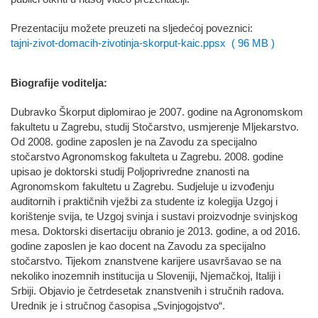
Prezentaciju možete preuzeti na sljedećoj poveznici:
tajni-zivot-domacih-zivotinja-skorput-kaic.ppsx ( 96 MB )
Biografije voditelja:
Dubravko Škorput diplomirao je 2007. godine na Agronomskom
fakultetu u Zagrebu, studij Stočarstvo, usmjerenje Mljekarstvo.
Od 2008. godine zaposlen je na Zavodu za specijalno
stočarstvo Agronomskog fakulteta u Zagrebu. 2008. godine
upisao je doktorski studij Poljoprivredne znanosti na
Agronomskom fakultetu u Zagrebu. Sudjeluje u izvođenju
auditornih i praktičnih vježbi za studente iz kolegija Uzgoj i
korištenje svija, te Uzgoj svinja i sustavi proizvodnje svinjskog
mesa. Doktorski disertaciju obranio je 2013. godine, a od 2016.
godine zaposlen je kao docent na Zavodu za specijalno
stočarstvo. Tijekom znanstvene karijere usavršavao se na
nekoliko inozemnih institucija u Sloveniji, Njemačkoj, Italiji i
Srbiji. Objavio je četrdesetak znanstvenih i stručnih radova.
Urednik je i stručnog časopisa „Svinjogojstvo“.