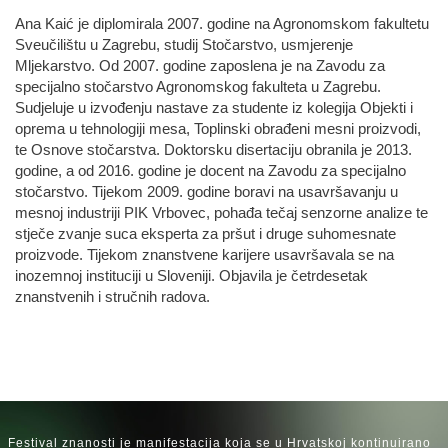
Ana Kaić je diplomirala 2007. godine na Agronomskom fakultetu
Sveučilištu u Zagrebu, studij Stočarstvo, usmjerenje
Mljekarstvo. Od 2007. godine zaposlena je na Zavodu za
specijalno stočarstvo Agronomskog fakulteta u Zagrebu.
Sudjeluje u izvođenju nastave za studente iz kolegija Objekti i
oprema u tehnologiji mesa, Toplinski obrađeni mesni proizvodi,
te Osnove stočarstva. Doktorsku disertaciju obranila je 2013.
godine, a od 2016. godine je docent na Zavodu za specijalno
stočarstvo. Tijekom 2009. godine boravi na usavršavanju u
mesnoj industriji PIK Vrbovec, pohađa tečaj senzorne analize te
stječe zvanje suca eksperta za pršut i druge suhomesnate
proizvode. Tijekom znanstvene karijere usavršavala se na
inozemnoj instituciji u Sloveniji. Objavila je četrdesetak
znanstvenih i stručnih radova.
Festival znanosti je manifestacija koja se u Hrvatskoj kontinuirano