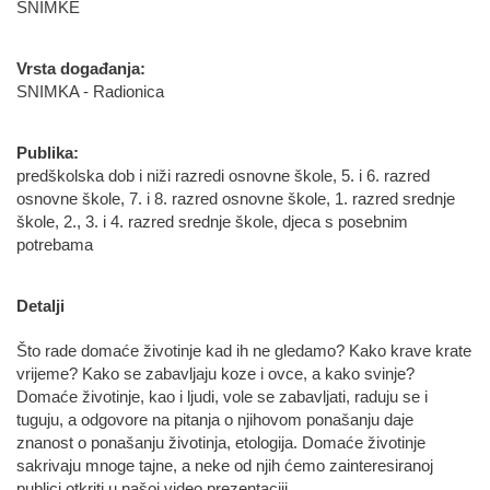
SNIMKE
Vrsta događanja:
SNIMKA - Radionica
Publika:
predškolska dob i niži razredi osnovne škole, 5. i 6. razred
osnovne škole, 7. i 8. razred osnovne škole, 1. razred srednje
škole, 2., 3. i 4. razred srednje škole, djeca s posebnim
potrebama
Detalji
Što rade domaće životinje kad ih ne gledamo? Kako krave krate
vrijeme? Kako se zabavljaju koze i ovce, a kako svinje?
Domaće životinje, kao i ljudi, vole se zabavljati, raduju se i
tuguju, a odgovore na pitanja o njihovom ponašanju daje
znanost o ponašanju životinja, etologija. Domaće životinje
sakrivaju mnoge tajne, a neke od njih ćemo zainteresiranoj
publici otkriti u našoj video prezentaciji.