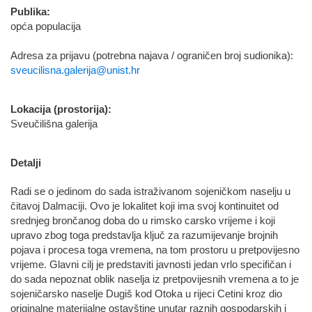
Publika:
opća populacija
Adresa za prijavu (potrebna najava / ograničen broj sudionika):
sveucilisna.galerija@unist.hr
Lokacija (prostorija):
Sveučilišna galerija
Detalji
Radi se o jedinom do sada istraživanom sojeničkom naselju u
čitavoj Dalmaciji. Ovo je lokalitet koji ima svoj kontinuitet od
srednjeg brončanog doba do u rimsko carsko vrijeme i koji
upravo zbog toga predstavlja ključ za razumijevanje brojnih
pojava i procesa toga vremena, na tom prostoru u pretpovijesno
vrijeme. Glavni cilj je predstaviti javnosti jedan vrlo specifičan i
do sada nepoznat oblik naselja iz pretpovijesnih vremena a to je
sojeničarsko naselje Dugiš kod Otoka u rijeci Cetini kroz dio
originalne materijalne ostavštine unutar raznih gospodarskih i