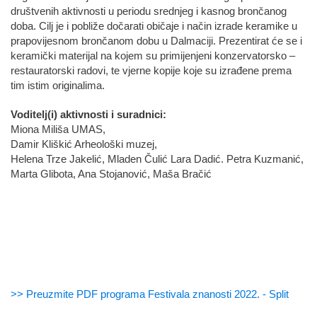
društvenih aktivnosti u periodu srednjeg i kasnog brončanog
doba. Cilj je i pobliže dočarati običaje i način izrade keramike u
prapovijesnom brončanom dobu u Dalmaciji. Prezentirat će se i
keramički materijal na kojem su primijenjeni konzervatorsko –
restauratorski radovi, te vjerne kopije koje su izrađene prema
tim istim originalima.
Voditelj(i) aktivnosti i suradnici:
Miona Miliša UMAS,
Damir Kliškić Arheološki muzej,
Helena Trze Jakelić, Mladen Čulić Lara Dadić. Petra Kuzmanić,
Marta Glibota, Ana Stojanović, Maša Bračić
>> Preuzmite PDF programa Festivala znanosti 2022. - Split