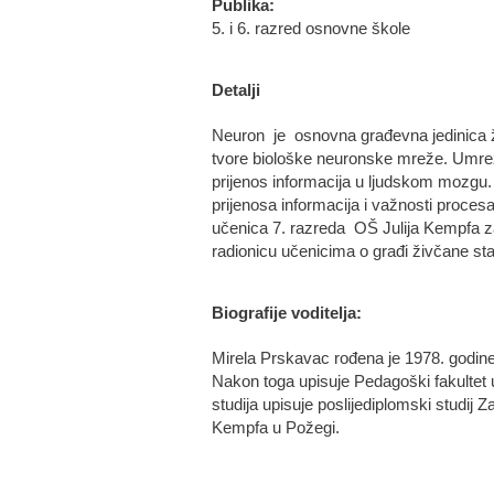
Publika:
5. i 6. razred osnovne škole
Detalji
Neuron je osnovna građevna jedinica 
tvore biološke neuronske mreže. Umrež
prijenos informacija u ljudskom mozgu
prijenosa informacija i važnosti proce
učenica 7. razreda OŠ Julija Kempfa 
radionicu učenicima o građi živčane sta
Biografije voditelja:
Mirela Prskavac rođena je 1978. godine
Nakon toga upisuje Pedagoški fakultet u
studija upisuje poslijediplomski studij Z
Kempfa u Požegi.