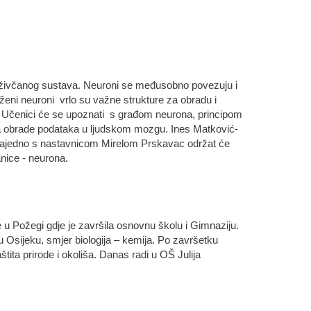
živčanog sustava. Neuroni se međusobno povezuju i
eni neuroni vrlo su važne strukture za obradu i
. Učenici će se upoznati s građom neurona, principom
sa obrade podataka u ljudskom mozgu. Ines Matković-
zajedno s nastavnicom Mirelom Prskavac održat će
nice - neurona.
 u Požegi gdje je završila osnovnu školu i Gimnaziju.
 Osijeku, smjer biologija – kemija. Po završetku
aštita prirode i okoliša. Danas radi u OŠ Julija