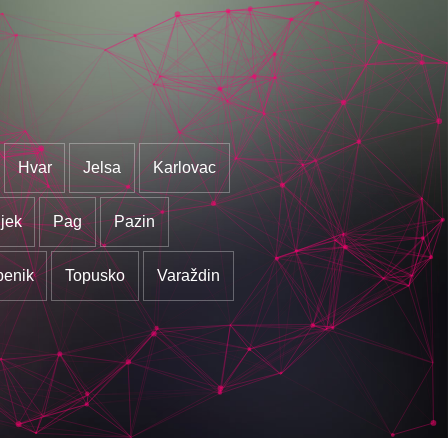
Hvar
Jelsa
Karlovac
jek
Pag
Pazin
benik
Topusko
Varaždin