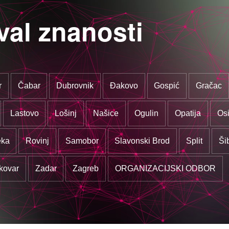
val znanosti
r
Čabar
Dubrovnik
Đakovo
Gospić
Gračac
Lastovo
Lošinj
Našice
Ogulin
Opatija
Osi
eka
Rovinj
Samobor
Slavonski Brod
Split
Ši
kovar
Zadar
Zagreb
ORGANIZACIJSKI ODBOR