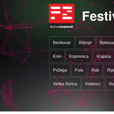
Festi
Benkovac
Bibinje
Bjelova
Knin
Koprivnica
Krapina
Požega
Pula
Rab
Rij
Velika Gorica
Vinkovci
Vu