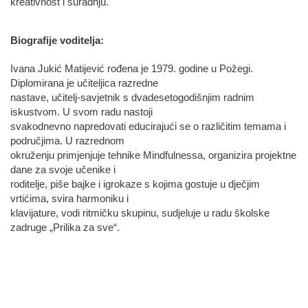
kreativnost i suradnju.
Biografije voditelja:
Ivana Jukić Matijević rođena je 1979. godine u Požegi.
Diplomirana je učiteljica razredne
nastave, učitelj-savjetnik s dvadesetogodišnjim radnim
iskustvom. U svom radu nastoji
svakodnevno napredovati educirajući se o različitim temama i
područjima. U razrednom
okruženju primjenjuje tehnike Mindfulnessa, organizira projektne
dane za svoje učenike i
roditelje, piše bajke i igrokaze s kojima gostuje u dječjim
vrtićima, svira harmoniku i
klavijature, vodi ritmičku skupinu, sudjeluje u radu školske
zadruge „Prilika za sve“.