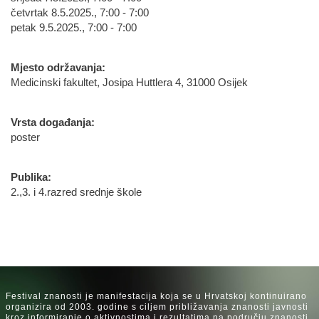
četvrtak 8.5.2025., 7:00 - 7:00
petak 9.5.2025., 7:00 - 7:00
Mjesto održavanja:
Medicinski fakultet, Josipa Huttlera 4, 31000 Osijek
Vrsta događanja:
poster
Publika:
2.,3. i 4.razred srednje škole
Festival znanosti je manifestacija koja se u Hrvatskoj kontinuirano
organizira od 2003. godine s ciljem približavanja znanosti javnosti
kroz informiranje o aktivnostima i rezultatima na području znanosti,