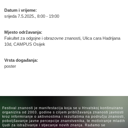
Datum i vrijeme:
srijeda 7.5.2025., 8:00 - 19:00
Mjesto održavanja:
Fakultet za odgojne i obrazovne znanosti, Ulica cara Hadrijana
10d, CAMPUS Osijek
Vrsta događanja:
poster
Festival znanosti je manifestacija koja se u Hrvatskoj kontinuirano
organizira od 2003. godine s ciljem približavanja znanosti javnosti
kroz informiranje o aktivnostima i rezultatima na području znanosti,
poboljšavanje javne percepcije znanstvenika, te motiviranje mladih
ljudi za istraživanje i stjecanje novih znanja. Rađamo se