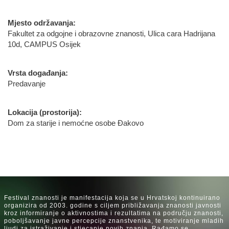
Mjesto održavanja:
Fakultet za odgojne i obrazovne znanosti, Ulica cara Hadrijana
10d, CAMPUS Osijek
Vrsta događanja:
Predavanje
Lokacija (prostorija):
Dom za starije i nemoćne osobe Đakovo
Festival znanosti je manifestacija koja se u Hrvatskoj kontinuirano
organizira od 2003. godine s ciljem približavanja znanosti javnosti
kroz informiranje o aktivnostima i rezultatima na području znanosti,
poboljšavanje javne percepcije znanstvenika, te motiviranje mladih
ljudi za istraživanje i stjecanje novih znanja. Rađamo se