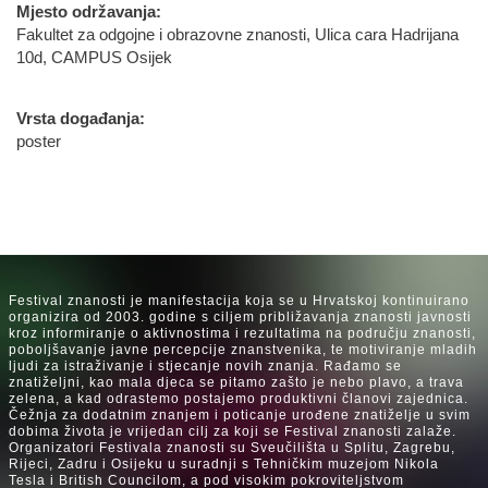
Mjesto održavanja:
Fakultet za odgojne i obrazovne znanosti, Ulica cara Hadrijana
10d, CAMPUS Osijek
Vrsta događanja:
poster
Festival znanosti je manifestacija koja se u Hrvatskoj kontinuirano
organizira od 2003. godine s ciljem približavanja znanosti javnosti
kroz informiranje o aktivnostima i rezultatima na području znanosti,
poboljšavanje javne percepcije znanstvenika, te motiviranje mladih
ljudi za istraživanje i stjecanje novih znanja. Rađamo se
znatiželjni, kao mala djeca se pitamo zašto je nebo plavo, a trava
zelena, a kad odrastemo postajemo produktivni članovi zajednica.
Čežnja za dodatnim znanjem i poticanje urođene znatiželje u svim
dobima života je vrijedan cilj za koji se Festival znanosti zalaže.
Organizatori Festivala znanosti su Sveučilišta u Splitu, Zagrebu,
Rijeci, Zadru i Osijeku u suradnji s Tehničkim muzejom Nikola
Tesla i British Councilom, a pod visokim pokroviteljstvom