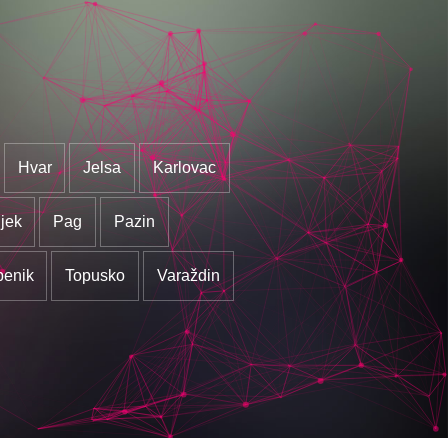
Hvar
Jelsa
Karlovac
jek
Pag
Pazin
benik
Topusko
Varaždin