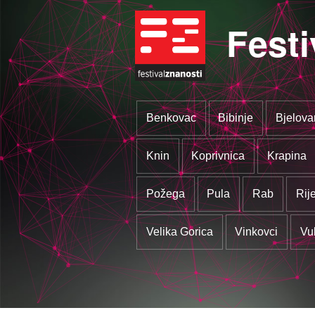
Festi
Benkovac
Bibinje
Bjelova
Knin
Koprivnica
Krapina
Požega
Pula
Rab
Rij
Velika Gorica
Vinkovci
Vu