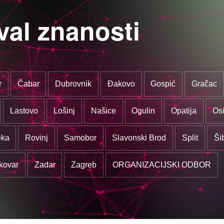
val znanosti
r
Čabar
Dubrovnik
Đakovo
Gospić
Gračac
Lastovo
Lošinj
Našice
Ogulin
Opatija
Osi
eka
Rovinj
Samobor
Slavonski Brod
Split
Ši
kovar
Zadar
Zagreb
ORGANIZACIJSKI ODBOR