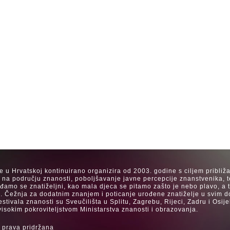
se u Hrvatskoj kontinuirano organizira od 2003. godine s ciljem približ
a na području znanosti, poboljšavanje javne percepcije znanstvenika, t
Rađamo se znatiželjni, kao mala djeca se pitamo zašto je nebo plavo, a
. Čežnja za dodatnim znanjem i poticanje urođene znatiželje u svim dob
estivala znanosti su Sveučilišta u Splitu, Zagrebu, Rijeci, Zadru i Os
visokim pokroviteljstvom Ministarstva znanosti i obrazovanja.
 prava pridržana