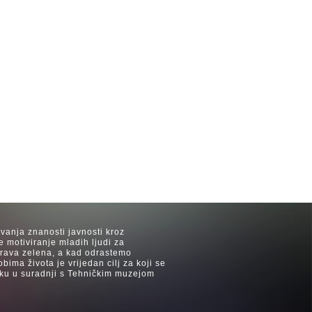
avanja znanosti javnosti kroz
e motiviranje mladih ljudi za
 trava zelena, a kad odrastemo
ima života je vrijedan cilj za koji se
ijeku u suradnji s Tehničkim muzejom