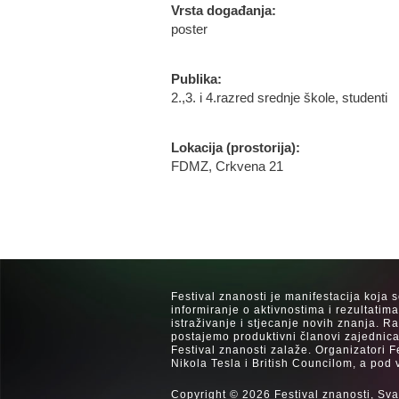
Vrsta događanja:
poster
Publika:
2.,3. i 4.razred srednje škole, studenti
Lokacija (prostorija):
FDMZ, Crkvena 21
Festival znanosti je manifestacija koja 
informiranje o aktivnostima i rezultatim
istraživanje i stjecanje novih znanja. 
postajemo produktivni članovi zajednica
Festival znanosti zalaže. Organizatori F
Nikola Tesla i British Councilom, a pod 
Copyright © 2026 Festival znanosti, Sva