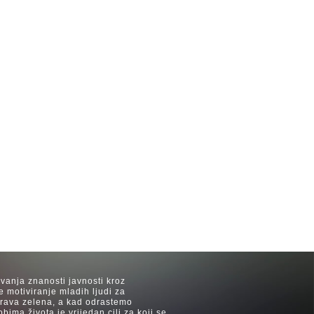
avanja znanosti javnosti kroz
e motiviranje mladih ljudi za
 trava zelena, a kad odrastemo
ima života je vrijedan cilj za koji se