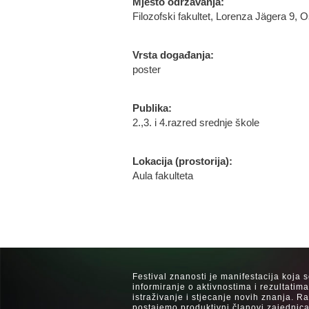
Mjesto održavanja:
Filozofski fakultet, Lorenza Jägera 9, O
Vrsta događanja:
poster
Publika:
2.,3. i 4.razred srednje škole
Lokacija (prostorija):
Aula fakulteta
Festival znanosti je manifestacija koja 
informiranje o aktivnostima i rezultatim
istraživanje i stjecanje novih znanja. 
postajemo produktivni članovi zajednica