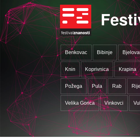
Festi
Benkovac
Bibinje
Bjelova
Knin
Koprivnica
Krapina
Požega
Pula
Rab
Rij
Velika Gorica
Vinkovci
Vu