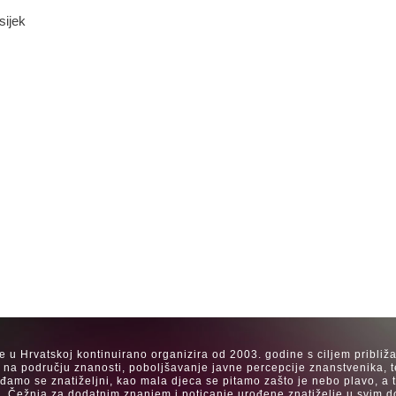
sijek
se u Hrvatskoj kontinuirano organizira od 2003. godine s ciljem približ
a na području znanosti, poboljšavanje javne percepcije znanstvenika, t
Rađamo se znatiželjni, kao mala djeca se pitamo zašto je nebo plavo, a
. Čežnja za dodatnim znanjem i poticanje urođene znatiželje u svim dob