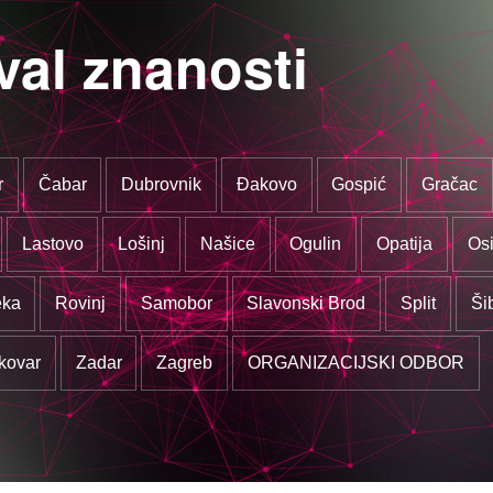
val znanosti
r
Čabar
Dubrovnik
Đakovo
Gospić
Gračac
Lastovo
Lošinj
Našice
Ogulin
Opatija
Osi
eka
Rovinj
Samobor
Slavonski Brod
Split
Ši
kovar
Zadar
Zagreb
ORGANIZACIJSKI ODBOR