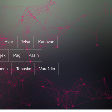
Hvar
Jelsa
Karlovac
jek
Pag
Pazin
benik
Topusko
Varaždin