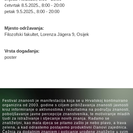
četvrtak 8.5.2025., 8:00 - 20:00
petak 9.5.2025., 8:00 - 20:00
Mjesto održavanja:
Filozofski fakultet, Lorenza Jägera 9, Osijek
Vrsta događanja:
poster
Festival znanosti je manifestacija koja se u Hrvatskoj kontinuirano
organizira od 2003. godine s ciljem približavanja znanosti javnosti
kroz informiranje o aktivnostima i rezultatima na području znanosti,
poboljšavanje javne percepcije znanstvenika, te motiviranje mladih
ljudi za istraživanje i stjecanje novih znanja. Rađamo se
znatiželjni, kao mala djeca se pitamo zašto je nebo plavo, a trava
zelena, a kad odrastemo postajemo produktivni članovi zajednica.
Čežnja za dodatnim znanjem i poticanje urođene znatiželje u svim