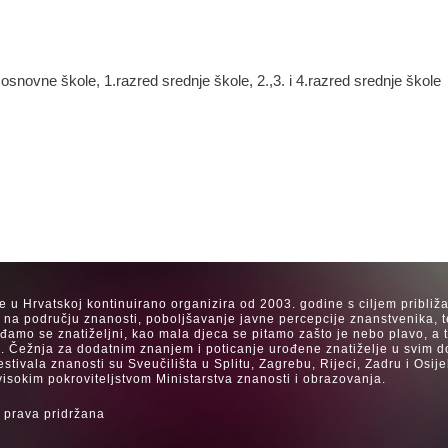
 osnovne škole, 1.razred srednje škole, 2.,3. i 4.razred srednje škole
se u Hrvatskoj kontinuirano organizira od 2003. godine s ciljem približ
a na području znanosti, poboljšavanje javne percepcije znanstvenika, t
Rađamo se znatiželjni, kao mala djeca se pitamo zašto je nebo plavo, a
. Čežnja za dodatnim znanjem i poticanje urođene znatiželje u svim dob
estivala znanosti su Sveučilišta u Splitu, Zagrebu, Rijeci, Zadru i Os
visokim pokroviteljstvom Ministarstva znanosti i obrazovanja.
 prava pridržana