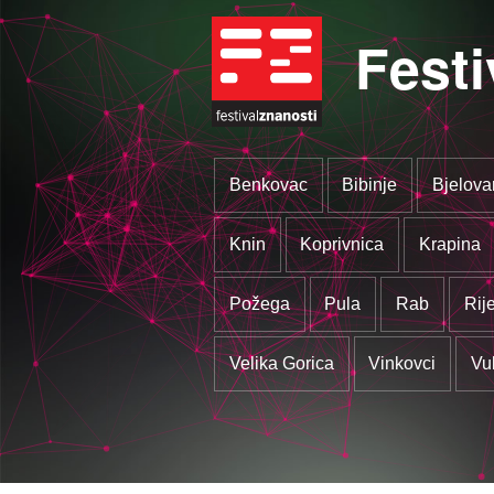
Festi
Benkovac
Bibinje
Bjelova
Knin
Koprivnica
Krapina
Požega
Pula
Rab
Rij
Velika Gorica
Vinkovci
Vu