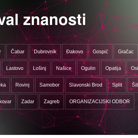
val znanosti
r
Čabar
Dubrovnik
Đakovo
Gospić
Gračac
Lastovo
Lošinj
Našice
Ogulin
Opatija
Osi
eka
Rovinj
Samobor
Slavonski Brod
Split
Ši
kovar
Zadar
Zagreb
ORGANIZACIJSKI ODBOR