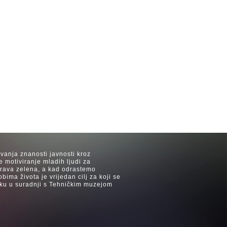
avanja znanosti javnosti kroz
e motiviranje mladih ljudi za
 trava zelena, a kad odrastemo
ima života je vrijedan cilj za koji se
ijeku u suradnji s Tehničkim muzejom