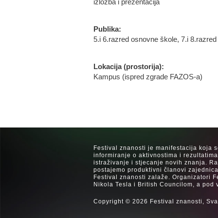
izložba i prezentacija
Publika:
5.i 6.razred osnovne škole, 7.i 8.razred
Lokacija (prostorija):
Kampus (ispred zgrade FAZOS-a)
Festival znanosti je manifestacija koja 
informiranje o aktivnostima i rezultatim
istraživanje i stjecanje novih znanja. 
postajemo produktivni članovi zajednica
Festival znanosti zalaže. Organizatori F
Nikola Tesla i British Councilom, a pod 
Copyright © 2026 Festival znanosti, Sva