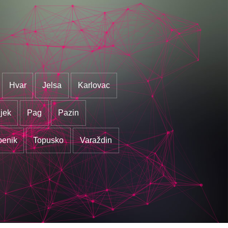
Hvar
Jelsa
Karlovac
jek
Pag
Pazin
benik
Topusko
Varaždin