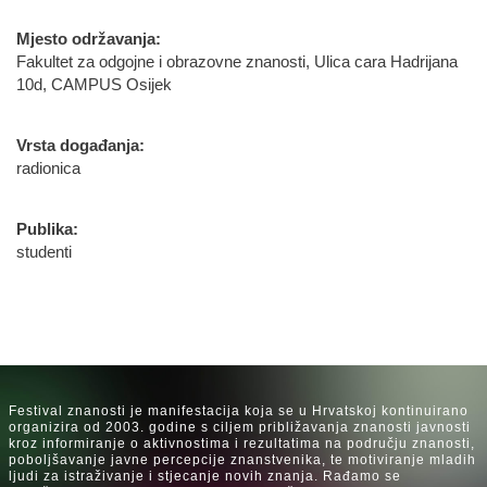
Mjesto održavanja:
Fakultet za odgojne i obrazovne znanosti, Ulica cara Hadrijana
10d, CAMPUS Osijek
Vrsta događanja:
radionica
Publika:
studenti
Festival znanosti je manifestacija koja se u Hrvatskoj kontinuirano
organizira od 2003. godine s ciljem približavanja znanosti javnosti
kroz informiranje o aktivnostima i rezultatima na području znanosti,
poboljšavanje javne percepcije znanstvenika, te motiviranje mladih
ljudi za istraživanje i stjecanje novih znanja. Rađamo se