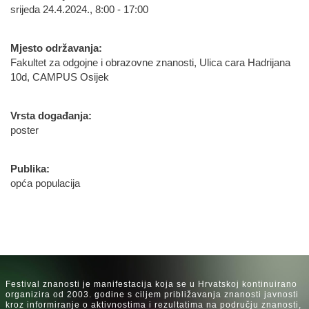
srijeda 24.4.2024., 8:00 - 17:00
Mjesto održavanja:
Fakultet za odgojne i obrazovne znanosti, Ulica cara Hadrijana
10d, CAMPUS Osijek
Vrsta događanja:
poster
Publika:
opća populacija
Festival znanosti je manifestacija koja se u Hrvatskoj kontinuirano
organizira od 2003. godine s ciljem približavanja znanosti javnosti
kroz informiranje o aktivnostima i rezultatima na području znanosti,