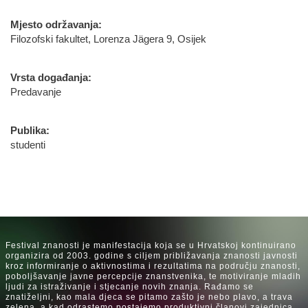
Mjesto održavanja:
Filozofski fakultet, Lorenza Jägera 9, Osijek
Vrsta događanja:
Predavanje
Publika:
studenti
Festival znanosti je manifestacija koja se u Hrvatskoj kontinuirano
organizira od 2003. godine s ciljem približavanja znanosti javnosti
kroz informiranje o aktivnostima i rezultatima na području znanosti,
poboljšavanje javne percepcije znanstvenika, te motiviranje mladih
ljudi za istraživanje i stjecanje novih znanja. Rađamo se
znatiželjni, kao mala djeca se pitamo zašto je nebo plavo, a trava
zelena, a kad odrastemo postajemo produktivni članovi zajednica.