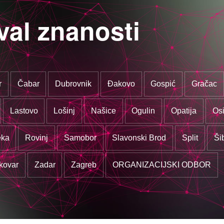
val znanosti
r
Čabar
Dubrovnik
Đakovo
Gospić
Gračac
Lastovo
Lošinj
Našice
Ogulin
Opatija
Osi
eka
Rovinj
Samobor
Slavonski Brod
Split
Ši
kovar
Zadar
Zagreb
ORGANIZACIJSKI ODBOR