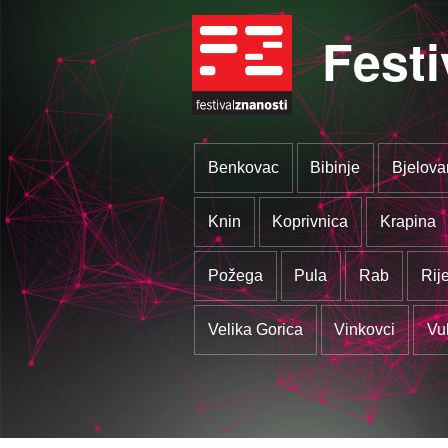
Festi
Benkovac
Bibinje
Bjelova
Knin
Koprivnica
Krapina
Požega
Pula
Rab
Rij
Velika Gorica
Vinkovci
Vu