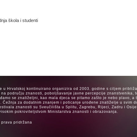
dnja škola i studenti
se u Hrvatskoj kontinuirano organizira od 2003. godine s ciljem približ
a na području znanosti, poboljšavanje javne percepcije znanstvenika, t
Rađamo se znatiželjni, kao mala djeca se pitamo zašto je nebo plavo, a
. Čežnja za dodatnim znanjem i poticanje urođene znatiželje u svim dob
estivala znanosti su Sveučilišta u Splitu, Zagrebu, Rijeci, Zadru i Os
visokim pokroviteljstvom Ministarstva znanosti i obrazovanja.
 prava pridržana