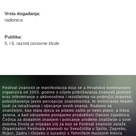
Vrsta događanja:
radionica
Publika:
5. i 6. razred osnovne škole
Festival znanosti je manifestacija koja se u Hrvatskoj kontinuirano
organizira od 2003. godine s ciljem približavanja znanosti javnosti
kroz informiranje o aktivnostima i rezultatima na području znanosti,
poboljšavanje javne percepcije znanstvenika, te motiviranje mladih
ljudi za istraživanje i stjecanje novih znanja. Rađamo se
znatiželjni, kao mala djeca se pitamo zašto je nebo plavo, a trava
zelena, a kad odrastemo postajemo produktivni članovi zajednica.
Čežnja za dodatnim znanjem i poticanje urođene znatiželje u svim
dobima života je vrijedan cilj za koji se Festival znanosti zalaže.
Organizatori Festivala znanosti su Sveučilišta u Splitu, Zagrebu,
Rijeci, Zadru i Osijeku u suradnji s Tehničkim muzejom Nikola