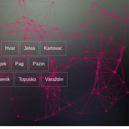
Hvar
Jelsa
Karlovac
jek
Pag
Pazin
benik
Topusko
Varaždin