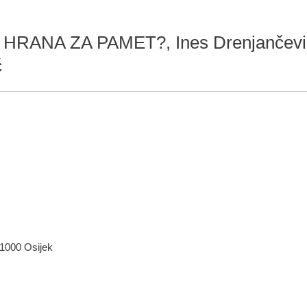
RANA ZA PAMET?, Ines Drenjančević, 
ć
 31000 Osijek