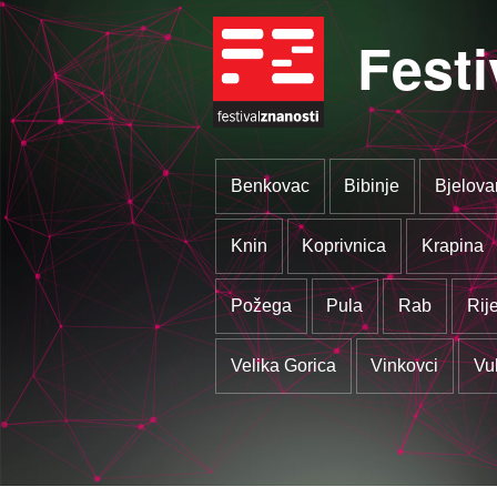
Festi
Benkovac
Bibinje
Bjelova
Knin
Koprivnica
Krapina
Požega
Pula
Rab
Rij
Velika Gorica
Vinkovci
Vu