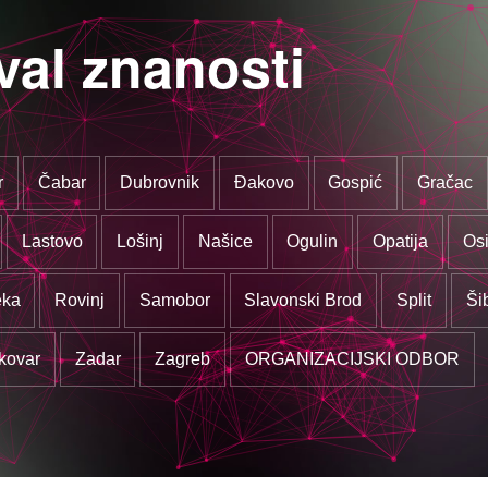
val znanosti
r
Čabar
Dubrovnik
Đakovo
Gospić
Gračac
Lastovo
Lošinj
Našice
Ogulin
Opatija
Osi
eka
Rovinj
Samobor
Slavonski Brod
Split
Ši
kovar
Zadar
Zagreb
ORGANIZACIJSKI ODBOR