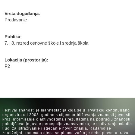
Vrsta događanja:
Predavanje
Publika:
7. i 8. razred osnovne škole i srednja škola
Lokacija (prostorija):
P2
Festival znanosti je manifestacija koja se u Hrvatskoj kontinuirano
organizira od 2003. godine s ciljem približavanja znanosti javnosti
kroz informiranje o aktivnostima i rezultatima na području znanosti,
poboljšavanje javne percepcije znanstvenika, te motiviranje mladih
ljudi za istraživanje i stjecanje novih znanja. Rađamo se
znatiželjni, kao mala djeca se pitamo zašto je nebo plavo, a trava