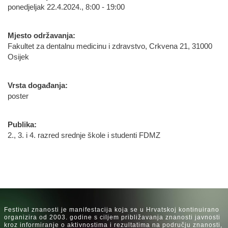
ponedjeljak 22.4.2024., 8:00 - 19:00
Mjesto održavanja:
Fakultet za dentalnu medicinu i zdravstvo, Crkvena 21, 31000
Osijek
Vrsta događanja:
poster
Publika:
2., 3. i 4. razred srednje škole i studenti FDMZ
Festival znanosti je manifestacija koja se u Hrvatskoj kontinuirano
organizira od 2003. godine s ciljem približavanja znanosti javnosti
kroz informiranje o aktivnostima i rezultatima na području znanosti,