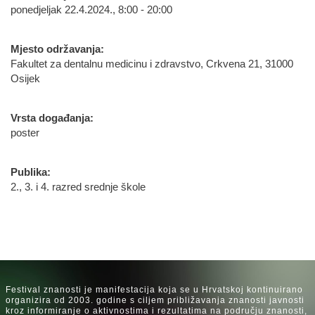
ponedjeljak 22.4.2024., 8:00 - 20:00
Mjesto održavanja:
Fakultet za dentalnu medicinu i zdravstvo, Crkvena 21, 31000
Osijek
Vrsta događanja:
poster
Publika:
2., 3. i 4. razred srednje škole
Festival znanosti je manifestacija koja se u Hrvatskoj kontinuirano
organizira od 2003. godine s ciljem približavanja znanosti javnosti
kroz informiranje o aktivnostima i rezultatima na području znanosti,