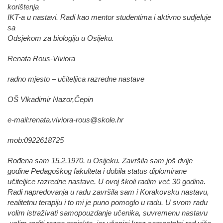
korištenja
IKT-a u nastavi. Radi kao mentor studentima i aktivno sudjeluje
sa
Odsjekom za biologiju u Osijeku.
Renata Rous-Viviora
radno mjesto – učiteljica razredne nastave
OŠ Vlkadimir Nazor,Čepin
e-mail:renata.viviora-rous@skole.hr
mob:0922618725
Rođena sam 15.2.1970. u Osijeku. Završila sam još dvije
godine Pedagoškog fakulteta i dobila status diplomirane
učiteljice razredne nastave. U ovoj školi radim već 30 godina.
Radi napredovanja u radu završila sam i Korakovsku nastavu,
realitetnu terapiju i to mi je puno pomoglo u radu. U svom radu
volim istraživati samopouzdanje učenika, suvremenu nastavu