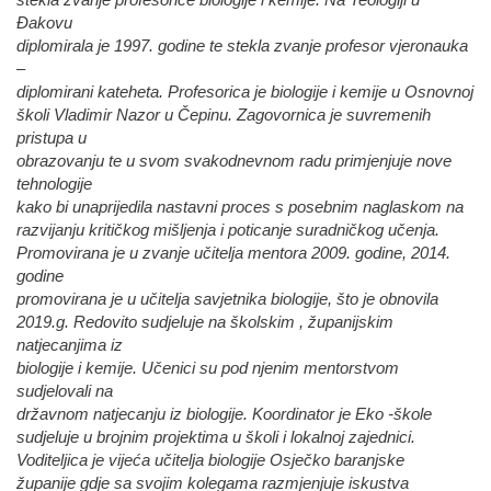
stekla zvanje profesorice biologije i kemije. Na Teologiji u
Đakovu
diplomirala je 1997. godine te stekla zvanje profesor vjeronauka
–
diplomirani kateheta. Profesorica je biologije i kemije u Osnovnoj
školi Vladimir Nazor u Čepinu. Zagovornica je suvremenih
pristupa u
obrazovanju te u svom svakodnevnom radu primjenjuje nove
tehnologije
kako bi unaprijedila nastavni proces s posebnim naglaskom na
razvijanju kritičkog mišljenja i poticanje suradničkog učenja.
Promovirana je u zvanje učitelja mentora 2009. godine, 2014.
godine
promovirana je u učitelja savjetnika biologije, što je obnovila
2019.g. Redovito sudjeluje na školskim , županijskim
natjecanjima iz
biologije i kemije. Učenici su pod njenim mentorstvom
sudjelovali na
državnom natjecanju iz biologije. Koordinator je Eko -škole
sudjeluje u brojnim projektima u školi i lokalnoj zajednici.
Voditeljica je vijeća učitelja biologije Osječko baranjske
županije gdje sa svojim kolegama razmjenjuje iskustva