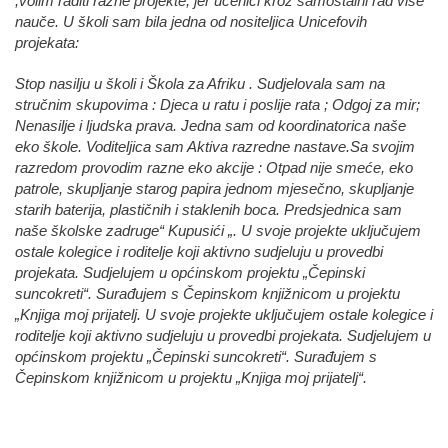
,volim raditi razne projekte, jer učenici kroz samostalni rad više
nauče. U školi sam bila jedna od nositeljica Unicefovih
projekata:
Stop nasilju u školi i Škola za Afriku . Sudjelovala sam na
stručnim skupovima : Djeca u ratu i poslije rata ; Odgoj za mir;
Nenasilje i ljudska prava. Jedna sam od koordinatorica naše
eko škole. Voditeljica sam Aktiva razredne nastave.Sa svojim
razredom provodim razne eko akcije : Otpad nije smeće, eko
patrole, skupljanje starog papira jednom mjesečno, skupljanje
starih baterija, plastičnih i staklenih boca. Predsjednica sam
naše školske zadruge“ Kupusići „. U svoje projekte uključujem
ostale kolegice i roditelje koji aktivno sudjeluju u provedbi
projekata. Sudjelujem u općinskom projektu „Čepinski
suncokreti“. Surađujem s Čepinskom knjižnicom u projektu
„Knjiga moj prijatelj. U svoje projekte uključujem ostale kolegice i
roditelje koji aktivno sudjeluju u provedbi projekata. Sudjelujem u
općinskom projektu „Čepinski suncokreti“. Surađujem s
Čepinskom knjižnicom u projektu „Knjiga moj prijatelj“.