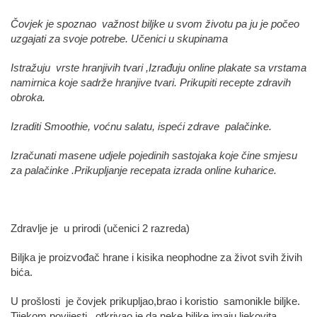
Čovjek je spoznao važnost biljke u svom životu pa ju je počeo
uzgajati za svoje potrebe. Učenici u skupinama
Istražuju vrste hranjivih tvari ,Izrađuju online plakate sa vrstama
namirnica koje sadrže hranjive tvari. Prikupiti recepte zdravih
obroka.
Izraditi Smoothie, voćnu salatu, ispeći zdrave palačinke.
Izračunati masene udjele pojedinih sastojaka koje čine smjesu
za palačinke .Prikupljanje recepata izrada online kuharice.
Zdravlje je u prirodi (učenici 2 razreda)
Biljka je proizvođač hrane i kisika neophodne za život svih živih
bića.
U prošlosti je čovjek prikupljao,brao i koristio samonikle biljke.
Tijekom povijesti otkrivao je da neke biljke imaju ljekovita