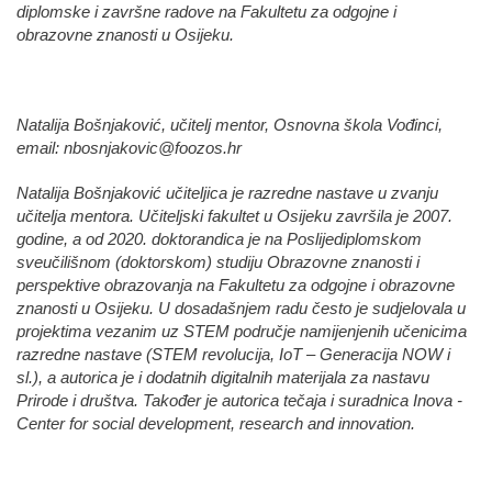
diplomske i završne radove na Fakultetu za odgojne i
obrazovne znanosti u Osijeku.
Natalija Bošnjaković, učitelj mentor, Osnovna škola Vođinci,
email: nbosnjakovic@foozos.hr
Natalija Bošnjaković učiteljica je razredne nastave u zvanju
učitelja mentora. Učiteljski fakultet u Osijeku završila je 2007.
godine, a od 2020. doktorandica je na Poslijediplomskom
sveučilišnom (doktorskom) studiju Obrazovne znanosti i
perspektive obrazovanja na Fakultetu za odgojne i obrazovne
znanosti u Osijeku. U dosadašnjem radu često je sudjelovala u
projektima vezanim uz STEM područje namijenjenih učenicima
razredne nastave (STEM revolucija, IoT – Generacija NOW i
sl.), a autorica je i dodatnih digitalnih materijala za nastavu
Prirode i društva. Također je autorica tečaja i suradnica Inova -
Center for social development, research and innovation.