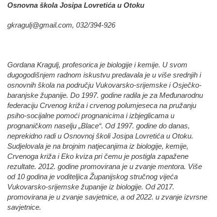
Osnovna škola Josipa Lovretića u Otoku
gkragulj@gmail.com
, 032/394-926
Gordana Kragulj, profesorica je biologije i kemije. U svom
dugogodišnjem radnom iskustvu predavala je u više srednjih i
osnovnih škola na području Vukovarsko-srijemske i Osječko-
baranjske županije. Do 1997. godine radila je za Međunarodnu
federaciju Crvenog križa i crvenog polumjeseca na pružanju
psiho-socijalne pomoći prognanicima i izbjeglicama u
prognaničkom naselju „Blace“. Od 1997. godine do danas,
neprekidno radi u Osnovnoj školi Josipa Lovretića u Otoku.
Sudjelovala je na brojnim natjecanjima iz biologije, kemije,
Crvenoga križa i Eko kviza pri čemu je postigla zapažene
rezultate. 2012. godine promovirana je u zvanje mentora. Više
od 10 godina je voditeljica Županijskog stručnog vijeća
Vukovarsko-srijemske županije iz biologije. Od 2017.
promovirana je u zvanje savjetnice, a od 2022. u zvanje izvrsne
savjetnice.