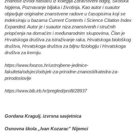
znanosti izvodi nastavu iz kolegija Zdravstveni odgoj, Školska
higijena, Poznavanje biljaka i životinja. Kao autor i suautor
objavljuje originalne znanstvene radove u časopisima koji se
indeksiraju u bazama Current Contents i Science Citation Index
Expanded. Autor je i suautor niza znanstvenih i stručnih
priopćenja na domaćim i međunarodnim skupovima. Član je
Hrvatskoga društva za istraživanje raka, Hrvatskoga biološkog
društva, Hrvatskoga društva za biljnu fiziologiju i Hrvatskoga
društva za kemiju.
https://www.foozos.hr/ustrojbene-jedinice-
fakulteta/odsjeci/odsjek-za-prirodne-znanosti/katedra-za-
prirodoslovlje
https://www.bib.irb.hr/pregled/profil/28937
Gordana Kragulj, izvrsna savjetnica
Osnovna škola „Ivan Kozarac“ Nijemci