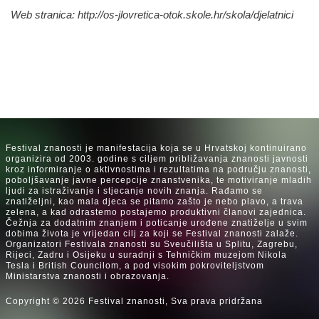
Web stranica:
http://os-jlovretica-otok.skole.hr/skola/djelatnici
Festival znanosti je manifestacija koja se u Hrvatskoj kontinuirano
organizira od 2003. godine s ciljem približavanja znanosti javnosti
kroz informiranje o aktivnostima i rezultatima na području znanosti,
poboljšavanje javne percepcije znanstvenika, te motiviranje mladih
ljudi za istraživanje i stjecanje novih znanja. Rađamo se
znatiželjni, kao mala djeca se pitamo zašto je nebo plavo, a trava
zelena, a kad odrastemo postajemo produktivni članovi zajednica.
Čežnja za dodatnim znanjem i poticanje urođene znatiželje u svim
dobima života je vrijedan cilj za koji se Festival znanosti zalaže.
Organizatori Festivala znanosti su Sveučilišta u Splitu, Zagrebu,
Rijeci, Zadru i Osijeku u suradnji s Tehničkim muzejom Nikola
Tesla i British Councilom, a pod visokim pokroviteljstvom
Ministarstva znanosti i obrazovanja.
Copyright © 2026 Festival znanosti, Sva prava pridržana