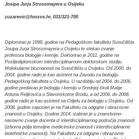
Josipa Jurja Strossmayera u Osijeku
zuzarevic@foozos.hr, 031/321-700
Diplomirao je 1998. godine na Pedagoškom fakultetu Sveučilišta
Josipa Jurja Strossmayera u Osijeku te stekao zvanje
profesora biologije i kemije. Doktorirao je 2011. godine na
Poslijediplomskom interdisciplinarnom doktorskom studiju
Molekularne bioznanosti na Sveučilištu u Osijeku. Od 2000. do
2004. godine radio je kao asistent na Zavodu za biologiju
Pedagoškog fakulteta u Osijeku. U razdoblju od 2004. do 2006.
godine predavao je biologiju i kemiju u Srednjoj školi Matije
Antuna Reljkovića u Slavonskome Brodu, a od 2006. do 2008.
godine radio je kao asistent na Odjelu za biologiju u Osijeku. Od
2008. godine zaposlen je na Fakultetu za odgojne i obrazovne
znanosti u Osijeku. Godine 2014. izabran je u znanstveno-
nastavno zvanje docenta iz interdisciplinarnog područja znanosti
(izborna polja temeljne medicinske znanosti i interdisciplinarne
biotehničke znanosti). Na Fakultetu za odgojne i obrazovne