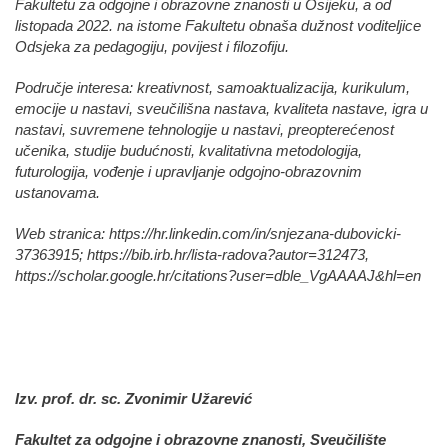
Fakultetu za odgojne i obrazovne znanosti u Osijeku, a od
listopada 2022. na istome Fakultetu obnaša dužnost voditeljice
Odsjeka za pedagogiju, povijest i filozofiju.
Područje interesa: kreativnost, samoaktualizacija, kurikulum,
emocije u nastavi, sveučilišna nastava, kvaliteta nastave, igra u
nastavi, suvremene tehnologije u nastavi, preopterećenost
učenika, studije budućnosti, kvalitativna metodologija,
futurologija, vođenje i upravljanje odgojno-obrazovnim
ustanovama.
Web stranica:
https://hr.linkedin.com/in/snjezana-dubovicki-
37363915
;
https://bib.irb.hr/lista-radova?autor=312473
,
https://scholar.google.hr/citations?user=dble_VgAAAAJ&hl=en
Izv. prof. dr. sc. Zvonimir Užarević
Fakultet za odgojne i obrazovne znanosti, Sveučilište