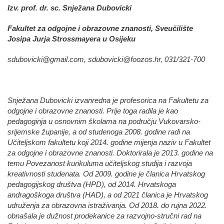
Izv. prof. dr. sc. Snježana Dubovicki
Fakultet za odgojne i obrazovne znanosti, Sveučilište
Josipa Jurja Strossmayera u Osijeku
sdubovicki@gmail.com
,
sdubovicki@foozos.hr
, 031/321-700
Snježana Dubovicki izvanredna je profesorica na Fakultetu za
odgojne i obrazovne znanosti. Prije toga radila je kao
pedagoginja u osnovnim školama na području Vukovarsko-
srijemske županije, a od studenoga 2008. godine radi na
Učiteljskom fakultetu koji 2014. godine mijenja naziv u Fakultet
za odgojne i obrazovne znanosti. Doktorirala je 2013. godine na
temu Povezanost kurikuluma učiteljskog studija i razvoja
kreativnosti studenata. Od 2009. godine je članica Hrvatskog
pedagogijskog društva (HPD), od 2014. Hrvatskoga
andragoškoga društva (HAD), a od 2021 članica je Hrvatskog
udruženja za obrazovna istraživanja. Od 2018. do rujna 2022.
obnašala je dužnost prodekanice za razvojno-stručni rad na